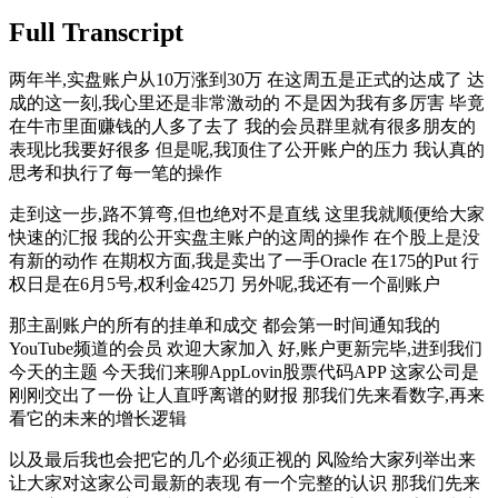
Full Transcript
两年半,实盘账户从10万涨到30万 在这周五是正式的达成了 达
成的这一刻,我心里还是非常激动的 不是因为我有多厉害 毕竟
在牛市里面赚钱的人多了去了 我的会员群里就有很多朋友的
表现比我要好很多 但是呢,我顶住了公开账户的压力 我认真的
思考和执行了每一笔的操作
走到这一步,路不算弯,但也绝对不是直线 这里我就顺便给大家
快速的汇报 我的公开实盘主账户的这周的操作 在个股上是没
有新的动作 在期权方面,我是卖出了一手Oracle 在175的Put 行
权日是在6月5号,权利金425刀 另外呢,我还有一个副账户
那主副账户的所有的挂单和成交 都会第一时间通知我的
YouTube频道的会员 欢迎大家加入 好,账户更新完毕,进到我们
今天的主题 今天我们来聊AppLovin股票代码APP 这家公司是
刚刚交出了一份 让人直呼离谱的财报 那我们先来看数字,再来
看它的未来的增长逻辑
以及最后我也会把它的几个必须正视的 风险给大家列举出来
让大家对这家公司最新的表现 有一个完整的认识 那我们先来