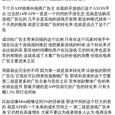
下个月APP就将向电商广告主 全面的开放他们这个AXON平
台 过去的14年APP一直是一个封闭的手游生态 也就是说购买
游戏广告位的 几乎全是其他的游戏开发商 那这种模式就有一
个天然的瓶颈 就是它游戏广告的转化率 也就是说点了这个广
告
成功给广告主带来回报的这个比例 只有在这个玩家对他手中
现在玩这个游戏感到倦怠 他想换新游戏的时候 这个转化率才
会比较的高 那其他时间哪怕用户在玩游戏 它的转化率也是非
常的有限的 这就造成了大量广告位的价值的浪费 但现在电商
广告主要进来之后
局面就会完全的不同 因为第一就是原本转化率 比较低的那些
广告位 它现在可以用来投放购物广告 那填补原来的这个空窗
第二就是更多的广告主参与竞价之后 竞争加剧整体广告的单
价就会提升 那最关键的是APP目前它的广告的转化率 只有大
概1.3% 而行业对标
比如说像Meta能够达到5%的目标值 那这中间的这个巨大的差
距 就是APP的一个未来的成长空间之一 第二就是游戏广告本
身 它仍然在高速增长 大家不要以为或者很多人认为 电商业务