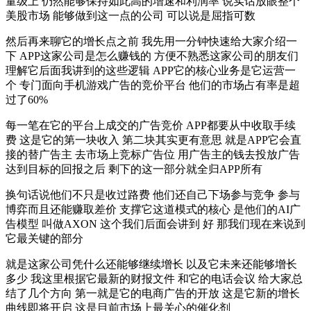
量级上 仍然能够保持如此高的增速和利润率 说实话放眼整个
美股市场 能够做到这一点的公司 可以说是屈指可数
然后再来聊它的增长点之前 我先用一分钟快速给大家介绍一
下 APP这家公司是怎么赚钱的 方便不熟悉这家公司的朋友们
理解它后面我讲到的这些逻辑 APP它的核心业务是它运营一
个 专门面向手机游戏广告的竞价平台 他们的市场占有率是超
过了60%
每一笔在它的平台上成交的广告竞价 APP都要从中收取手续
费 这是它的第一块收入 第二块其实更有意思 就是APP它会直
接的替广告主 去市场上竞标广告位 用广告主的钱去投放广告
达到目标的回报之后 剩下的这一部分就全归APP所有
换句话说他们不只是收过路费 他们还自己下场参与竞争 参与
博弈而且还能赚取差价 支撑它这道模式的核心 是他们的AI广
告模型 叫做AXON 这个我们后面会讲到 好 那我们现在来说到
它最关键的部分
就是这家公司凭什么还能够继续增长 以及它未来还能够增长
多少 我这里根据它最新的财报文件 和它的电话会议 给大家总
结了几个方向 第一就是它的电商广告的开放 这是它新的增长
曲线即将开启 这是目前市场上最关心的催化剂