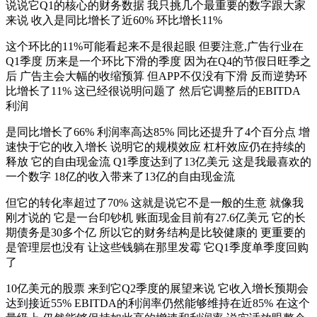
说说它Q1的核心的财务数据 我只挑几个最重要的数字跟大家
来说 收入是同比增长了近60% 环比增长11%
这个环比的11%可能看起来不是很起眼 但要注意,广告行业在
Q1季度 历来是一个环比下滑的季度 因为在Q4的节假日旺季之
后 广告主会大幅的收缩预算 但APP不仅没有下滑 反而逆势环
比增长了11% 这已经很说明问题了 然后它调整后的EBITDA
利润
是同比增长了66% 利润率高达85% 同比还提升了4个百分点 增
速快于它的收入增长 说明它的规模效应 杠杆效应仍在持续的
释放 它的自由现金流 Q1季度达到了13亿美元 这是我最喜欢的
一个数字 18亿的收入带来了13亿的自由现金流
但它的转化率超过了70% 这就是说它不是一般的生意 就像我
刚才说的 它是一台印钞机 账面现金目前有27.6亿美元 它的长
期债务是30多个亿 所以它的财务结构是比较健康的 更重要的
是管理层也没有 让这些钱躺在那里发霉 它Q1季度单季度回购
了
10亿美元的股票 来到它Q2季度的展望来说 它收入增长预期会
达到接近55% EBITDA的利润率仍然能够维持在近85% 在这个