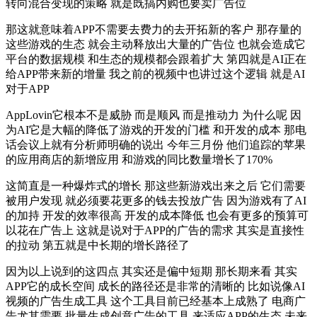
转向混合变现的策略 就是既搞内购也要卖广告位
那这就意味着APP不需要去费力的去开拓新的客户 那存量的
这些游戏的生态 就会主动释放出大量的广告位 也就会造成它
平台的数据规模 和生态的规模都会跟着扩大 第四就是AI正在
给APP带来新的增量 我之前的视频中也讲过这个逻辑 就是AI
对于APP
AppLovin它根本不是威胁 而是顺风 而是推动力 为什么呢 因
为AI它是大幅的降低了游戏的开发的门槛 和开发的成本 那电
话会议上就有分析师明确的说出 今年三月份 他们追踪的苹果
的应用商店的新增应用 和游戏的同比数量增长了170%
这简直是一种爆炸式的增长 那这些新游戏出来之后 它们需要
被用户发现 就必须要花更多的钱去投放广告 因为游戏有了AI
的加持 开发的效率很高 开发的成本降低 也会有更多的预算可
以花在广告上 这就是说对于APP的广告的需求 其实是直接性
的拉动 第五就是中长期的增长路径了
因为以上说到的这四点 其实还是偏中短期 那长期来看 其实
APP它的成长空间 成长的路径还是非常的清晰的 比如说像AI
视频的广告生成工具 这个工具目前已经基本上成熟了 电商广
告尤其需要 批量生成创意广告的工具 来适应APP的生态 未来