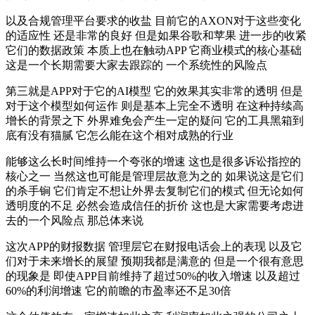
以及合规管理平台要求的收盐 目前它的AXON对于这些变化
的适应性 还是非常的良好 但是如果谷歌和苹果 进一步的收紧
它们的数据政策 本质上也在触动APP 它商业模式的核心基础
这是一个长期需要大家去跟踪的 一个系统性的风险点
第三就是APP对于它的AI模型 它的效果其实非常的透明 但是
对于这个模型如何运作 则是基本上完全不透明 在这种持续高
增长的背景之下 外界难免会产生一定的疑问 它的工具黑箱到
底有没有猫腻 它怎么能在这个相对成熟的行业
能够这么长时间维持一个夸张的增速 这也是很多诉讼指控的
核心之一 当然这也可能是管理层故意为之的 如果说这是它们
的杀手锏 它们肯定不想让外界去复制它们的模式 但无论如何
透明度的不足 必然会造成信任的折价 这也是大家需要考虑进
去的一个风险点 那总体来说
这次APP的财报数据 管理层它在财报电话会上的表现 以及它
们对于未来增长的展望 预期我都是满意的 但是一个很有意思
的现象是 即使APP目前维持了超过50%的收入增速 以及超过
60%的利润增速 它的前瞻的市盈率还不足30倍