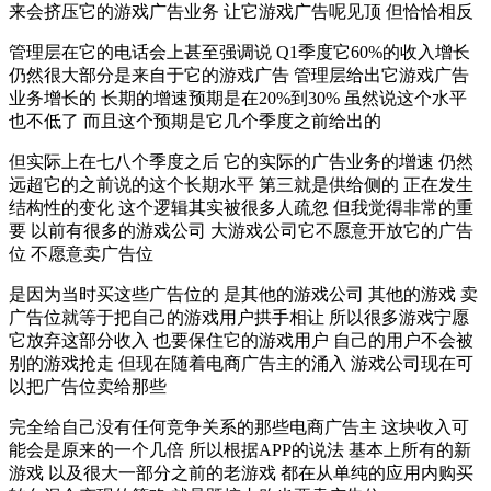
来会挤压它的游戏广告业务 让它游戏广告呢见顶 但恰恰相反
管理层在它的电话会上甚至强调说 Q1季度它60%的收入增长
仍然很大部分是来自于它的游戏广告 管理层给出它游戏广告
业务增长的 长期的增速预期是在20%到30% 虽然说这个水平
也不低了 而且这个预期是它几个季度之前给出的
但实际上在七八个季度之后 它的实际的广告业务的增速 仍然
远超它的之前说的这个长期水平 第三就是供给侧的 正在发生
结构性的变化 这个逻辑其实被很多人疏忽 但我觉得非常的重
要 以前有很多的游戏公司 大游戏公司它不愿意开放它的广告
位 不愿意卖广告位
是因为当时买这些广告位的 是其他的游戏公司 其他的游戏 卖
广告位就等于把自己的游戏用户拱手相让 所以很多游戏宁愿
它放弃这部分收入 也要保住它的游戏用户 自己的用户不会被
别的游戏抢走 但现在随着电商广告主的涌入 游戏公司现在可
以把广告位卖给那些
完全给自己没有任何竞争关系的那些电商广告主 这块收入可
能会是原来的一个几倍 所以根据APP的说法 基本上所有的新
游戏 以及很大一部分之前的老游戏 都在从单纯的应用内购买