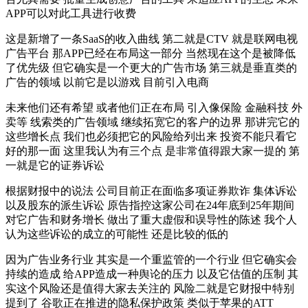
APP可以对此工具进行收费
这是新增了一条SaaS的收入曲线 第二就是CTV 就是联网电视
广告平台 那APP已经在布局这一部分 当然现在这个是被降低
了优先级 但它确实是一个更大的广告市场 第三就是垂直类的
广告的领域 以前它是以游戏 目前引入电商
未来他们还有希望 或者他们正在布局 引入像保险 金融科技 外
卖等 线索类的广告领域 继续拓宽它的客户的边界 那讲完它的
这些增长点 我们也必须把它的风险给列出来 投资不能只看它
好的那一面 这里我认为有三个点 是非常值得跟大家一提的 第
一就是它的证券诉讼
根据财报中的说法 公司目前正在面临多项证券欺诈 集体诉讼
以及股东的派生诉讼 原告指控这家公司在24年底到25年期间
对它广告和财务增长 做出了重大虚假和误导性的陈述 我个人
认为这些诉讼的成立的可能性 还是比较的低的
因为广告业务行业 其实是一个重监管的一个行业 但它确实会
持续的造成 给APP造成一种舆论的压力 以及它估值的压制 其
实这个风险还是值得大家去关注的 风险二就是它财报中特别
提到了 谷歌正在推进的隐私保护政策 类似于苹果的ATT