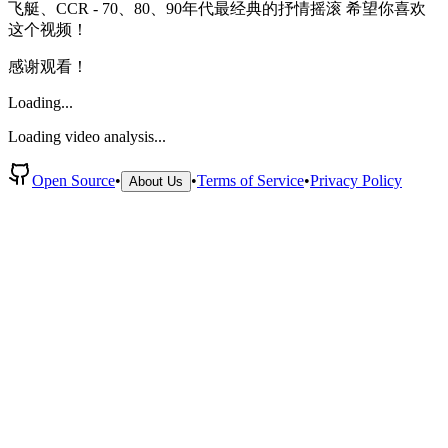
飞艇、CCR - 70、80、90年代最经典的抒情摇滚 希望你喜欢
这个视频！
感谢观看！
Loading...
Loading video analysis...
Open Source
•
•
Terms of Service
•
Privacy Policy
About Us