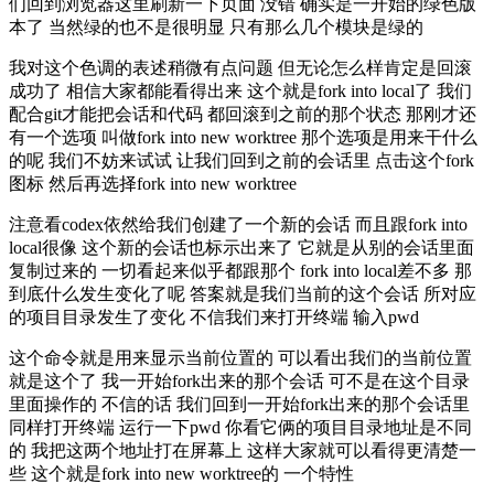
们回到浏览器这里刷新一下页面 没错 确实是一开始的绿色版
本了 当然绿的也不是很明显 只有那么几个模块是绿的
我对这个色调的表述稍微有点问题 但无论怎么样肯定是回滚
成功了 相信大家都能看得出来 这个就是fork into local了 我们
配合git才能把会话和代码 都回滚到之前的那个状态 那刚才还
有一个选项 叫做fork into new worktree 那个选项是用来干什么
的呢 我们不妨来试试 让我们回到之前的会话里 点击这个fork
图标 然后再选择fork into new worktree
注意看codex依然给我们创建了一个新的会话 而且跟fork into
local很像 这个新的会话也标示出来了 它就是从别的会话里面
复制过来的 一切看起来似乎都跟那个 fork into local差不多 那
到底什么发生变化了呢 答案就是我们当前的这个会话 所对应
的项目目录发生了变化 不信我们来打开终端 输入pwd
这个命令就是用来显示当前位置的 可以看出我们的当前位置
就是这个了 我一开始fork出来的那个会话 可不是在这个目录
里面操作的 不信的话 我们回到一开始fork出来的那个会话里
同样打开终端 运行一下pwd 你看它俩的项目目录地址是不同
的 我把这两个地址打在屏幕上 这样大家就可以看得更清楚一
些 这个就是fork into new worktree的 一个特性