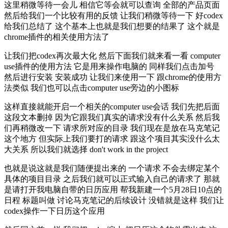
这里稍微等待一会儿 相信它等会就可以查询 全部的产品页面
然后给我们一个比较有用的反馈 让我们稍微等待一下 好codex
给我们总结了 这个基本上也就是我们想要的结果了 这个就是
chrome插件的相关使用方法了
让我们把codex再次最大化 然后下面我们就来看一看 computer
use插件的使用方法 它是用来操作电脑的 同样我们点击加号
然后进行安装 安装成功 让我们来使用一下 跟chrome的使用方
法类似 我们也可以点击computer use旁边的小图标
这样直接就能开启一个相关的computer use会话 我们先把后面
这段文本删掉 因为它跟我们真实的请求没有什么关系 然后我
们再稍微改一下 请求所对应的目录 我们现在是放在马克笔记
这个地方 但实际上我们要打的请求 跟这个项目其实没什么太
大关系 所以我们就选择 don't work in the project
也就是说这就是我们随便提出来的 一个请求 不会去绑定某个
具体的项目目录 之后我们就可以正式输入自己的请求了 那就
是请打开我电脑自带的日历应用 帮我新建一个5月28日10点的
日程 标题叫做 讨论马克笔记的后续设计 没错就是这样 我们让
codex操作一下日历这个应用