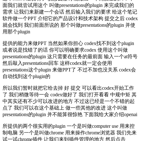
面我们就尝试用这个 叫做presentations的plugin 来完成我们的
需求 让我们来新建一个会话 然后输入我们的要求 给这个笔记
软件做一个PPT 介绍它的产品设计和技术架构 提交之后 codex
就会找到 我们前面所说的 那个叫做presentations的plugin 并使
用那个plugin
提供的能力来做PPT 当然如果你担心 codex找不到这个plugin
或者说是找错了的话 你可以明确要求codex 使用这个叫做
presentations的plugin 这只需要在任务的最前面 输入一个at符号
然后敲入presentations回车 这样codex就一定会使用
presentations这个plugin 来做PPT了 不过不加也没关系 codex会
自动找到这个plugin的
所以我们暂时就把它给去掉 好 提交 可以看出codex开始工作
了 我们稍微等待一会 codex做好了 我们打开看看 中规中矩 其
中其实还有不少可以改进的地方 不过这已经是一个不错的起
点了 我们可以在这个基础上 做一些其他的改进 这个叫做
presentations的plugin 并不能算很惊艳 下面我给大家介绍openai
所提供的两个很实用的plugin 一个是叫做computer use 用来控
制电脑 另一个是叫做chrome 用来操作chrome浏览器 我们先来
试一试chrome插件 让我们来到插件管理的地方 然后点击