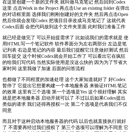
在这里创建一个新的文件夹 就叫做马克笔记 然后回到Codex
这里 点击Work in the Project 再点击Use an existing folder 在弹出
的对话框里面 选择我们刚刚创建好的文件夹 然后再点击Open
然后你就会发现Codex 把项目目录改成马克笔记了 这就代表
Codex后面 会把代码放到这个文件夹里面 此时我们准备工作
就已经是做完了 可以开始提需求了 比如说我们的需求就是 使
用HTML写一个笔记软件 软件界面分为左右两部分 左边是笔
记列表 右边是笔记的内容 最后我们提醒它注意做好测试 然后
回车提交 这个时候Codex就会开始工作了 可以看出它在疯狂
的给我们写代码 当然实际使用是没这么快的 因为为了节省大
家时间 这里我做了加速 后面的问答流程
也都做了不同程度的加速处理 这个大家知道就好了 好Codex
暂停了 它提出它想要构建一个本地服务器 来验证HTML笔记
的效果 这里有三个选项 第一个选项是Yes 这个很好理解 其实
就是把本地服务器 启动开就可以了 不过以后如果Codex提出
类似的请求 我们还得再授权一次 第二个选项是代表我们不仅
同意
而且对于这种启动本地服务器的代码 以后也就直接执行就好
了 不需要再经过我们授权了 第三个选项可以理解为不同意 它