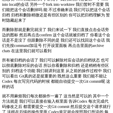
into local的会话 另外一个fork into worktree 我们暂时不需要 我
们能把这个会话删掉吗 能 不过准确来说 我们可以把这个会话
归档 归档和删除稍微还是有些区别的 你可以把归档理解为 暂
时隐藏起来了
而删除那就是删完就没了 我们来试一下 我们直接点击会话旁
边的图标 然后再点击confirm 这个会话就被归档了 你看这个会
话是不是没了 但跟删除不同的是 我们还可以找回这个会话 我
们先按command加逗号 打开设置面板 再点击里面的archive
chats 在这里我们就可以看到
所有被归档的会话了 我们可以解除对应会话的归档状态 也可
以彻底删除对应的会话 所以你看删除和归档 还是稍稍有些区
别的 归档这个功能 我们就讲到这里 从之前的操作过程中 我们
可以看出 Git真的还是挺重要的 既然这么重要 我们能不能让
Codex 每次写完代码的时候 都能自动提交一次Git commit呢 这
样的话
就不用麻烦我们每次都操作一遍了 这当然是可以的 其中一个
方法就是 我们可以直接在输入框里面 告诉Codex 每次完成代
码修改之后 都需要提交一次Git commit 然后提交这个请求就行
了 这样在后续的操作里面 Codex肯定就会按照我们所说的 每