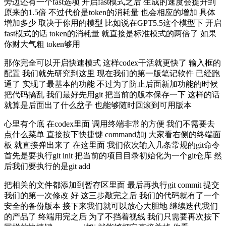
旁边还有一个fast选项 开启fast模式之后 生成的速度会提升到
原来的1.5倍 不过代价是token的消耗量 也会相应的增加 具体
增加多少 取决于你用的模型 比如说在GPT5.5这个模型下 开启
fast模式的话 token的消耗量 就直接是标准模式的两倍了 如果
你财大气粗 token够用
那你完全可以开启快速模式 这样codex干活就更快了 输入框的
配置 我们就先研究到这里 现在我们的第一版笔记软件 已经跑
通了 实现了最基本的功能 不过为了防止后面新加功能的时候
把代码搞乱 我们最好先用git 把当前的版本保存一下 这样的话
就算是后面出了什么岔子 也能够随时回滚到可用版本
心里有个底 在codex里面 调用终端非常的方便 我们不需要去
点什么菜单 直接按下快捷键 command加j 大家看右侧的终端面
板 就直接弹出来了 在这里面 我们依次输入几条常规的git命令
首先是要执行git init 把当前的项目目录初始化为一个git仓库 然
后我们要执行的是git add
把相关的文件都添加到暂存区里面 最后再执行git commit 提交
我们的第一次修改 好 这三步敲完之后 我们的代码就有了一个
安全的备份版本 接下来我们就可以放心大胆地 继续迭代我们
的产品了 终端用完之后 为了不挡着视线 我们只需要再次按下