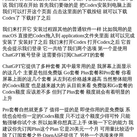
说 我们现在开始 首先我们要做的是 把Codex安装到电脑上面
我们可以打开这个页面 点击这里面的下载按钮 就可以下载
Codex了 下载好了之后
我们来打开它 安装过程跟其他的普通软件一样 比如我用的是
macOS 直接把Codex拖入到 applications文件夹里面 就可以完成
安装了 安装好了之后 我们来打开Codex 打开Codex之后 它首
先会提示我们登录 它一共给了我们两个选项 第一个是使用
ChatGPT账号登录 这需要你订阅ChatGPT的套餐
ChatGPT它提供了多种套餐 其中最常用的是 我屏幕上面显示
的这几个 主要是包括免费版 Go套餐 Plus套餐和Pro套餐 你看
屏幕上面的这几个套餐 从左到右价格越来越高 当然整体能用
的Codex额度 也是越来越大的 从目前来看 免费版和Go套餐的
Codex额度 应该差不多 但到了Plus套餐 额度就会有着明显的
上升
Pro套餐自然就更多了 值得一提的是 即使你用的是免费版 系
统也会给你一定的Codex额度 只不过这个额度少得可怜 只能
勉强够你试个水 所以如果你想真正上手 体验一下它的能力 我
建议你先订阅Plus这个Plan 它是20美元一个月 可用量比较适中
除了订阅套餐之外 OpenAI还提供了 另外一个选项来使用