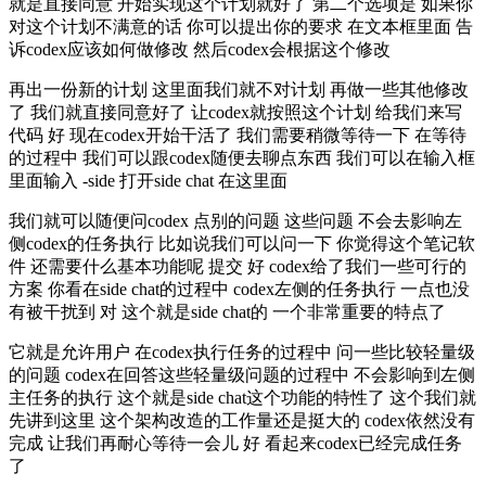
就是直接同意 开始实现这个计划就好了 第二个选项是 如果你
对这个计划不满意的话 你可以提出你的要求 在文本框里面 告
诉codex应该如何做修改 然后codex会根据这个修改
再出一份新的计划 这里面我们就不对计划 再做一些其他修改
了 我们就直接同意好了 让codex就按照这个计划 给我们来写
代码 好 现在codex开始干活了 我们需要稍微等待一下 在等待
的过程中 我们可以跟codex随便去聊点东西 我们可以在输入框
里面输入 -side 打开side chat 在这里面
我们就可以随便问codex 点别的问题 这些问题 不会去影响左
侧codex的任务执行 比如说我们可以问一下 你觉得这个笔记软
件 还需要什么基本功能呢 提交 好 codex给了我们一些可行的
方案 你看在side chat的过程中 codex左侧的任务执行 一点也没
有被干扰到 对 这个就是side chat的 一个非常重要的特点了
它就是允许用户 在codex执行任务的过程中 问一些比较轻量级
的问题 codex在回答这些轻量级问题的过程中 不会影响到左侧
主任务的执行 这个就是side chat这个功能的特性了 这个我们就
先讲到这里 这个架构改造的工作量还是挺大的 codex依然没有
完成 让我们再耐心等待一会儿 好 看起来codex已经完成任务
了