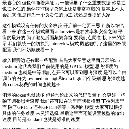
最省心的 但也伴随着风险 万一他误删了什么重要数据 你是拦
也拦不住的 虽然GPT模型总体上还是非常靠谱的 基本上不太
会乱来 但是作为一个负责任的up主 我还是要提醒大家
这个模式没有任何的安全校验 开启前一定要三思了 所以综合
看下来 在这三个模式里面 autoreview是在效率和安全之间 平
衡的最好的 为了避免后面频繁弹窗 要我们点同意 接下来的演
示 我们就统一的切换到autoreview模式 既然聊到了这里的权限
配置 我们不妨顺便看一下
输入框旁边还有哪一些配置 首先大家留意这里面显示的5.5
medium 这代表我们当前使用的是 GPT5.5模型 思考深度为
medium 也就是中等 我们点开它可以看到思考深度 是可以自由
调节的 分为low medium high和extra high 四个级别 思考深度越
高 codex花费的时间也就越长
消耗的token也就越多 但通常给出来的代码质量 也会更好一些
除了调整思考深度 我们还可以在这里面切换模型 下拉列表里
面 除了GPT5.5 还有GPT5.4等等一系列的模型 大家可以根据
具体的任务难度 来灵活选择 最后这里面还能设置模型的输出
速度 目前是standard 也就是标准的速度