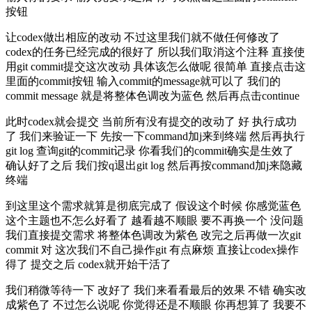
按钮
让codex做出相应的改动 不过这里我们就不做任何修改了
codex的任务已经完成的很好了 所以我们取消这个注释 直接使
用git commit提交这次改动 具体该怎么做呢 很简单 直接点击这
里面的commit按钮 输入commit的message就可以了 我们的
commit message 就是将整体色调改为蓝色 然后再点击continue
此时codex就会提交 当前所有没有提交的改动了 好 执行成功
了 我们来验证一下 先按一下command加j来到终端 然后再执行
git log 查询git的commit记录 你看我们的commit确实是生效了
确认好了之后 我们按q退出git log 然后再按command加j来隐藏
终端
到这里这个需求就算是彻底完成了 假设这个时候 你感觉蓝色
这个主题也不怎么好看了 越看越不顺眼 要不再换一个 没问题
我们直接提交需求 将整体色调改为紫色 改完之后再做一次git
commit 对 这次我们不自己操作git 有点麻烦 直接让codex操作
得了 提交之后 codex就开始干活了
我们稍微等待一下 改好了 我们来看看最后的效果 不错 确实改
成紫色了 不过怎么说呢 你觉得还是不顺眼 你再想算了 我要不