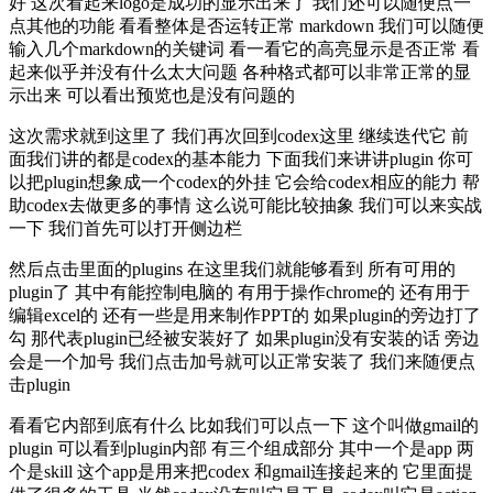
好 这次看起来logo是成功的显示出来了 我们还可以随便点一
点其他的功能 看看整体是否运转正常 markdown 我们可以随便
输入几个markdown的关键词 看一看它的高亮显示是否正常 看
起来似乎并没有什么太大问题 各种格式都可以非常正常的显
示出来 可以看出预览也是没有问题的
这次需求就到这里了 我们再次回到codex这里 继续迭代它 前
面我们讲的都是codex的基本能力 下面我们来讲讲plugin 你可
以把plugin想象成一个codex的外挂 它会给codex相应的能力 帮
助codex去做更多的事情 这么说可能比较抽象 我们可以来实战
一下 我们首先可以打开侧边栏
然后点击里面的plugins 在这里我们就能够看到 所有可用的
plugin了 其中有能控制电脑的 有用于操作chrome的 还有用于
编辑excel的 还有一些是用来制作PPT的 如果plugin的旁边打了
勾 那代表plugin已经被安装好了 如果plugin没有安装的话 旁边
会是一个加号 我们点击加号就可以正常安装了 我们来随便点
击plugin
看看它内部到底有什么 比如我们可以点一下 这个叫做gmail的
plugin 可以看到plugin内部 有三个组成部分 其中一个是app 两
个是skill 这个app是用来把codex 和gmail连接起来的 它里面提