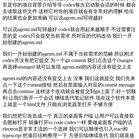
至是你的项目背景介绍等等 codex每次启动新会话的时候 都会
去读取这些文件 这样它对你的项目就会有非常好的理解 给出
的结果也会更加准确 可以说agents.md写得越好
可以说agents.md写得越好 codex就会用起来越顺手 不过需要注
意的是 codex只会提交当前需求 所对应的代码改动 我们一开
始创建的agents.md
我们一开始创建的agents.md 不属于当前需求的范畴 所以刚才
codex并没有把它提交 为一个git commit 我们点击这个changes
再选择unstaged 就可以发现 agents.md的内容还没有提交上去
agents.md的内容还没有提交上去 没事 我们这就提交 我们先来
点一下这个commit按钮 然后在里面输入对应的commit message
再点击continue 这样这个改动就会被提交到git上面了 好一切顺
利 让我们新开一个会话 继续迭代笔记软件 现在这个软件本质
上就是一个html文件 只能在浏览器里打开 不够方便
我们想把它改造成一个 真正的桌面客户端 让用户可以直接双
击图标打开 就像打开vs code codex一样 要做桌面客户端的话
electron是非常主流的一个选择 我们可以顺便也引入react和
typescript 把项目结构整理一下 方便后续继续迭代 我们就直接