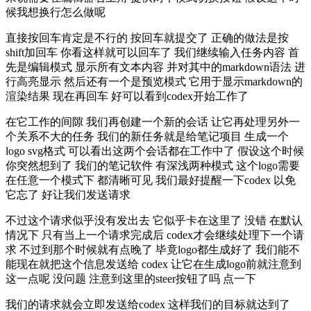
候我想换行怎么做呢
直接按回车肯定是不行的 按回车就提交了 正确的做法是按
shift加回车 你看这样就可以回车了 我们继续输入任务内容 首
先是编辑模式 显示所有文本内容 并对其中的markdown语法 进
行高亮显示 然后还有一个是预览模式 它用于显示markdown的
渲染结果 现在再回车 好可以看到codex开始工作了
在它工作的间隙 我们再创建一个新的会话 让它再处理另外一
个关系不大的任务 我们的新任务就是给笔记项目 生成一个
logo svg格式 可以看出这两个会话都在工作中了 假设这个时候
你突然想到了 我们的笔记软件 有深浅两种模式 这个logo需要
在任意一个模式下 都清晰可见 我们最好提醒一下codex 以免
它忘了 好让我们发送请求
不过这个请求似乎没有发出去 它似乎卡在这里了 没错 在默认
情况下 只有当上一个请求完成后 codex才会继续处理下一个请
求 不过到那个时候就有点晚了 毕竟logo都生成好了 我们能不
能现在就把这个信息发送给 codex 让它在生成logo前就注意到
这一点呢 没问题 注意到这里的steer按钮了吗 点一下
我们的请求就会立即发送给codex 这样我们的目标就达到了