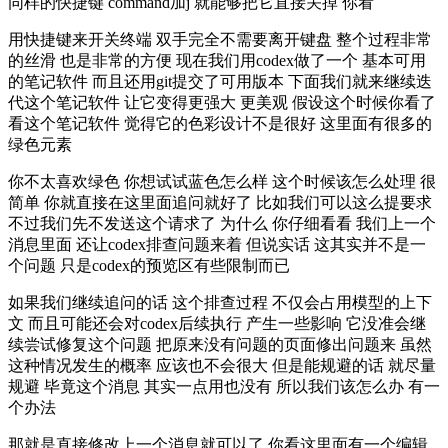
同样的快捷键 command加j 就能够把它直接关掉 你看
用快捷键来开关终端 双手完全不需要离开键盘 整个过程非常
的丝滑 也是非常的方便 现在我们用codex做了一个 基本可用
的笔记软件 而且还用git提交了可用版本 下面我们就来继续迭
代这个笔记软件 让它变得更强大 更美观 假设这个时候你看了
看这个笔记软件 觉得它的色彩设计不是很好 这里面有很多的
绿色元素
你不太喜欢绿色 你想试试蓝色怎么样 这个时候该怎么处理 很
简单 你就直接在这里面追问就好了 比如我们可以这么提要求
不过我们先不发送这个请求了 为什么 你仔细看看 我们上一个
消息里面 还让codex排查问题来着 但说实话 这其实并不是一
个问题 只是codex的预览区有些限制而已
如果我们继续追问的话 这个排查过程 不仅会占用模型的上下
文 而且可能还会对codex后续执行 产生一些影响 它没准会继
续尝试修复这个问题 把原来没有问题的页面修出问题来 虽然
这种情况发生的概率 应该也不会很大 但是能规避的话 就尽量
规避 毕竟这个消息 其实一点用也没有 所以我们该怎么办 有一
个办法
那就是直接修改上一个消息就可以了 你看这里面有一个编辑