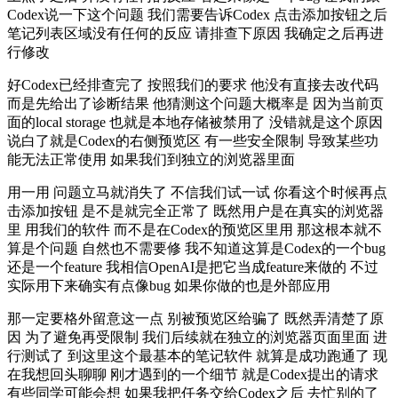
Codex说一下这个问题 我们需要告诉Codex 点击添加按钮之后
笔记列表区域没有任何的反应 请排查下原因 我确定之后再进
行修改
好Codex已经排查完了 按照我们的要求 他没有直接去改代码
而是先给出了诊断结果 他猜测这个问题大概率是 因为当前页
面的local storage 也就是本地存储被禁用了 没错就是这个原因
说白了就是Codex的右侧预览区 有一些安全限制 导致某些功
能无法正常使用 如果我们到独立的浏览器里面
用一用 问题立马就消失了 不信我们试一试 你看这个时候再点
击添加按钮 是不是就完全正常了 既然用户是在真实的浏览器
里 用我们的软件 而不是在Codex的预览区里用 那这根本就不
算是个问题 自然也不需要修 我不知道这算是Codex的一个bug
还是一个feature 我相信OpenAI是把它当成feature来做的 不过
实际用下来确实有点像bug 如果你做的也是外部应用
那一定要格外留意这一点 别被预览区给骗了 既然弄清楚了原
因 为了避免再受限制 我们后续就在独立的浏览器页面里面 进
行测试了 到这里这个最基本的笔记软件 就算是成功跑通了 现
在我想回头聊聊 刚才遇到的一个细节 就是Codex提出的请求
有些同学可能会想 如果我把任务交给Codex之后 去忙别的了