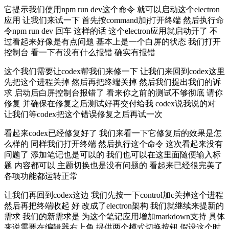
它提示我们使用npm run dev这个命令 就可以启动这个electron
应用 让我们来试一下 首先按command加j打开终端 然后执行命
令npm run dev 回车 这样的话 这个electron应用就启动开了 不
过看起来好像是有点问题 基本上是一个白屏的状态 我们打开
控制台 看一下有没有什么报错 确实有报错
这个我们需要让codex帮我们来修一下 让我们来回到codex这里
先把这个进程关掉 然后再把终端关掉 然后我们提出我们的诉
求 启动后白屏控制台报错了 看来你之前的测试不够彻底 请你
修复 并确保在修复之后测试好再交付给我 codex说我说的对
让我们等codex把这个错误修复之后再试一次
看起来codex已经修复好了 我们来看一下它修复后的效果是怎
么样的 同样我们打开终端 然后执行这个命令 这次看起来没有
问题了 添加笔记也是可以的 我们也可以在这里面随便输入标
题 内容都可以 主题切换也是没有问题的 看起来已经很完美了
各项功能都运转正常
让我们再回到codex这边 我们先按一下control加c关掉这个进程
然后再把终端收起 好 改成了electron架构 我们就继续来提新的
需求 我们的新需求是 为这个笔记应用增加markdown支持 具体
来说需要在编辑器右上角 提供两个模式切换按钮 假设这个时