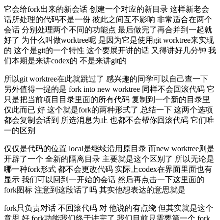
它会给fork出来的新会话 创建一个对应的新目录 这样新老会
话所处理的代码不是一份 彼此之间互不影响 非常适合在两个
会话 分别处理两个不同的功能点 最后做完了再合并到一起就
好了 为什么叫做worktree呢 是因为它是使用git worktree来实现
的 这个是git的一个特性 这个要展开讲的话 又得讲好几分钟 我
们本期是来讲codex的 不是来讲git的
所以git worktree在此就跳过了 感兴趣的同学可以自己查一下
另外值得一提的是 fork into new worktree 同样不会回滚代码 它
只是把当前项目目录里面的所有代码 复制到一个新的目录里
仅此而已 好 这个就是fork的两种形式了 总结一下 这两个选项
都会复制会话到 所选消息为止 也都不会帮你回滚代码 它们唯
一的区别
仅仅是代码的位置 local是继续沿用原目录 而new worktree则是
开辟了一个 全新的隔离目录 主要就是这个区别了 所以无论是
哪一种fork形式 都不会更改代码 实际上codex在界面里面也有
显示 我们可以回到一开始的会话 然后再点击一下这里面的
fork图标 注意到这段话了吗 其实他想表达的意思就是
fork只负责对话 不回滚代码 对 他说的有点绕 但其实就是这个
意思 好 fork功能我们终于讲完了 我们目前只需要第一个 fork