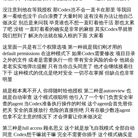
没注意到他在等我授权 那Codex岂不会一直卡在那里 等我回
来一看啥也没干 白白浪费了大量时间 这有没有办法让他自己
做决定 别总是来问我 毕竟谁也不想一直盯着他干活 那也太累
了吧 没错 一直盯着看的确实是非常的麻烦 其实Codex早就替
我们想到了 解决办法就在输入框的下面 大家看
这里面一共是有三个权限选项 第一种就是我们刚才用的
default permissions 在这种模式下 如果Codex需要修改 项目目录
之外的文件 或者是需要执行一些 带有安全风险的命令 他就会
老老实实地弹出提醒 只有当你点头同意了 他才会继续接着往
下干 这种模式的优点是绝对安全 一切尽在掌握 但缺点也非常
明显
就是根本离不开人 你得随时给他授权 第二种是autoreview 也
就是自动审查 这个模式很聪明 他引入了一个专门负责安全审
查的agent 当Codex准备执行操作的时候 这个agent会首先替你
把关 安全的直接放行 危险的直接拒绝 只有在极少数连agent
也拿不定主意的情况下 才会弹窗让你来做决定
第三种是full access 顾名思义 这个就是放飞自我模式 全部自动
同意 Codex想干嘛就干嘛 完全不需要你插手 这个模式确实是