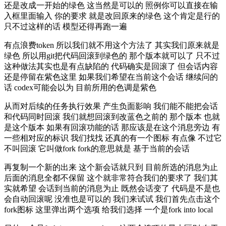
还是改成一开始的绿色 这当然是可以的 照例你可以直接在输
入框里面输入 你的要求 就是改回原来的绿色 这个肯定是行的
只不过这样的话 模型还得再跑一遍
有点浪费token 所以我们就不用这个方法了 其实我们原来就是
绿色 所以用git把代码回滚到绿色的 那个版本就可以了 只不过
这种做法其实也是有点缺陷的 代码确实是回滚了 但会话内容
还是停留在紫色这里 如果我们希望在当前这个会话 继续问的
话 codex可能会以为 目前所用的色调是紫色
从而对后续的任务执行效果 产生负面影响 我们能不能把会话
和代码同时回滚 我们就想回滚到改蓝色之前的 那个版本 也就
是这个版本 如果有回滚功能的话 那应该是在这个消息旁边 有
一些相对应的标识 我们找找 还真的有一个图标 有点像 不过它
不叫回滚 它叫做fork fork的意思就是 基于当前的会话
再复制一个新的出来 这个新会话就只到 目前所选的消息为止
后面的消息全都不保留 这个就非常符合我们的要求了 我们其
实就希望 会话到当前的消息为止 既然会话变了 代码是不是也
会自动回滚呢 没准也是可以的 我们来试试 我们首先点击这个
fork图标 这里弹出两个选项 给我们选择 一个是fork into local