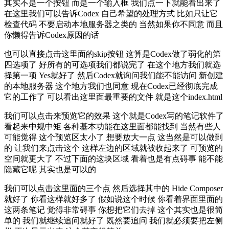
其实不是一个按钮 而是一个输入框 我们点一下就能看出来了
在这里我们可以告诉Codex 自己希望的处理方式 比如只让它
检查代码 不要启动本地服务器之类的 当然如果你不同意 而且
你懒得告诉Codex原因的话
也可以直接点击这里面的skip按钮 这算是Codex做了弱化的第
四选项了 好所有的可选项我们都说完了 在这个地方我们就选
择第一项 Yes就好了 然后Codex就询问我们能不能访问 新创建
的本地服务器 这个地方我们也同意 现在Codex已经彻底完成
它的工作了 可以看出这里面最重要的文件 就是这个index.html
我们可以点击来预览它的效果 这个就是Codex写的笔记软件了
看起来中规中矩 各种基本功能在这里面都能找到 当然有些人
可能觉得 这个预览区太小了 想要放大一点 这当然是可以做到
的 让我们来点击这个 这样左边的区域就被收起来了 可预览的
空间就更大了 不过下面的这块区域 看着也是有点碍事 能不能
隐藏它呢 其实也是可以的
我们可以点击这里面的三个点 然后选择其中的 Hide Composer
就好了 你看这样就好多了 假如说这个时候 你看着界面里面的
这两条笔记 觉得非常碍事 你想把它们去掉 这个其实也是很简
单的 我们就继续追问就好了 既然要追问 我们就必须要把左侧