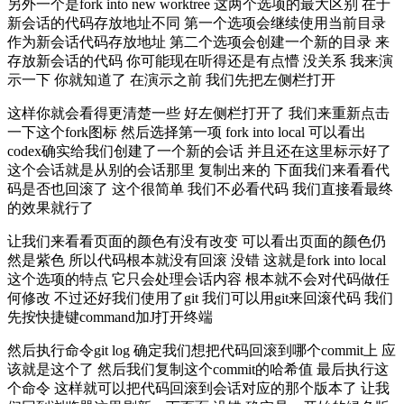
另外一个是fork into new worktree 这两个选项的最大区别 在于
新会话的代码存放地址不同 第一个选项会继续使用当前目录
作为新会话代码存放地址 第二个选项会创建一个新的目录 来
存放新会话的代码 你可能现在听得还是有点懵 没关系 我来演
示一下 你就知道了 在演示之前 我们先把左侧栏打开
这样你就会看得更清楚一些 好左侧栏打开了 我们来重新点击
一下这个fork图标 然后选择第一项 fork into local 可以看出
codex确实给我们创建了一个新的会话 并且还在这里标示好了
这个会话就是从别的会话那里 复制出来的 下面我们来看看代
码是否也回滚了 这个很简单 我们不必看代码 我们直接看最终
的效果就行了
让我们来看看页面的颜色有没有改变 可以看出页面的颜色仍
然是紫色 所以代码根本就没有回滚 没错 这就是fork into local
这个选项的特点 它只会处理会话内容 根本就不会对代码做任
何修改 不过还好我们使用了git 我们可以用git来回滚代码 我们
先按快捷键command加J打开终端
然后执行命令git log 确定我们想把代码回滚到哪个commit上 应
该就是这个了 然后我们复制这个commit的哈希值 最后执行这
个命令 这样就可以把代码回滚到会话对应的那个版本了 让我