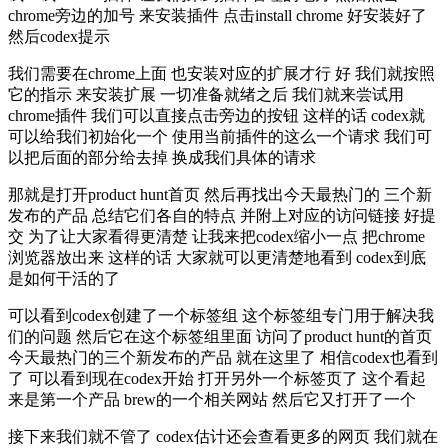
chrome旁边的加号 来安装插件 点击install chrome 好安装好了
然后codex提示
我们需要在chrome上面 也安装对应的扩展才行 好 我们就按照
它的指示 来安装扩展 一切准备就绪之后 我们就来尝试用
chrome插件 我们可以直接点击旁边的按钮 这样的话 codex就
可以给我们初始化一个 使用当前插件的这么一个请求 我们可
以把后面的部分给去掉 换成我们具体的请求
那就是打开product hunt首页 然后再找出今天最热门的 三个新
发布的产品 总结它们各自的特点 并附上对应的访问链接 好提
交 为了让大家看得更清楚 让我来把codex缩小一点 把chrome
浏览器放出来 这样的话 大家就可以更清楚地看到 codex到底
是如何干活的了
可以看到codex创建了一个标签组 这个标签组专门用于解决我
们的问题 然后它在这个标签组里面 访问了product hunt的首页
今天最热门的三个新发布的产品 就在这里了 相信codex也看到
了 可以看到现在codex开始 打开另外一个标签页了 这个看起
来是第一个产品 brew的一个相关网站 然后它又打开了一个
接下来我们就不管了 codex估计还会查看更多的网页 我们就在