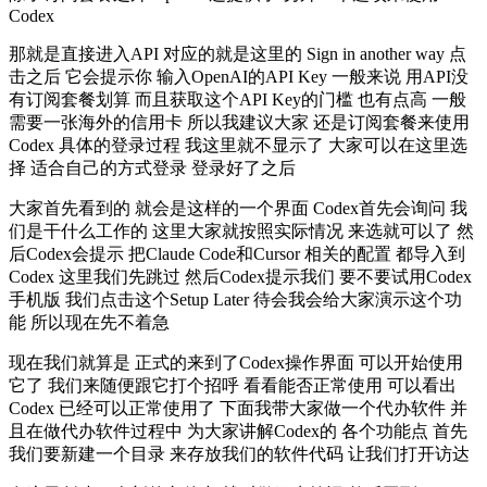
Codex
那就是直接进入API 对应的就是这里的 Sign in another way 点
击之后 它会提示你 输入OpenAI的API Key 一般来说 用API没
有订阅套餐划算 而且获取这个API Key的门槛 也有点高 一般
需要一张海外的信用卡 所以我建议大家 还是订阅套餐来使用
Codex 具体的登录过程 我这里就不显示了 大家可以在这里选
择 适合自己的方式登录 登录好了之后
大家首先看到的 就会是这样的一个界面 Codex首先会询问 我
们是干什么工作的 这里大家就按照实际情况 来选就可以了 然
后Codex会提示 把Claude Code和Cursor 相关的配置 都导入到
Codex 这里我们先跳过 然后Codex提示我们 要不要试用Codex
手机版 我们点击这个Setup Later 待会我会给大家演示这个功
能 所以现在先不着急
现在我们就算是 正式的来到了Codex操作界面 可以开始使用
它了 我们来随便跟它打个招呼 看看能否正常使用 可以看出
Codex 已经可以正常使用了 下面我带大家做一个代办软件 并
且在做代办软件过程中 为大家讲解Codex的 各个功能点 首先
我们要新建一个目录 来存放我们的软件代码 让我们打开访达