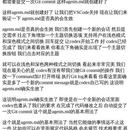
都需要提交一次Git commit 这样agents.md就创建好了
这样agents.md就创建好了 让我们把VSCode关掉 现在让我们来
验证一下 agents.md是否真的会生效
agents.md是否真的会生效 我们首先创建一个新的会话 然后提
交需求 往左下角增加一个主题切换选项 支持用户在浅色模式
和深色模式之间切换 回车提交 让codex开始工作 好 codex已经
完成了 我们来看看效果 你看左下角确实是出现了一个主题切
换按钮 我们点击对应的主题
就可以在浅色和深色两种模式之间切换 看起来非常完美 我们
现在最关心的是 codex有没有帮我们做Git commit的操作 我们
按一下command加J 打开终端 执行Git log来看看 你看这里面确
实是多了一个新的commit message就是codex自己写的 这说明
agents.md确实生效了
这说明agents.md确实生效了 即使是在一个全新的会话里面
codex也遵从了我们的要求 在完成了代码修改之后 自动提交了
一次Git commit 这个就是agents.md的基本用法了
这个就是agents.md的基本用法了 当然它能做的事情远不止这
一件 比如你可以在里面规定代码风格 命名规范 技术栈要求 甚