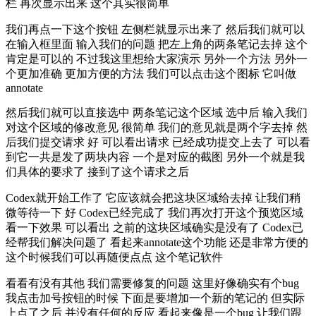
栏 再次显示出来 这个其实很简单
我们再点一下这个按钮 左侧栏就显示出来了 然后我们就可以
在输入框里面 输入我们的问题 把左上角的两条笔记去掉 这个
肯定是可以的 不过我这里想给大家演示 另外一个方法 另外一
个更加准确 更加方便的方法 我们可以点击这个图标 它叫做
annotate
然后我们就可以直接选中 两条笔记这个区域 选中后 输入我们
对这个区域的修改意见 很简单 我们的意见就是两个字去掉 然
后我们提交请求 好 可以看出请求 已经成功提交上去了 可以看
到它一共是发了两块内容 一个是对应的截图 另外一个就是我
们具体的要求了 接到了这个请求之后
Codex就开始工作了 它应该就会把这块区域给去掉 让我们稍
微等待一下 好 Codex已经完成了 我们再次打开这个预览区域
看一下效果 可以看出 之前的这块区域确实是没有了 Codex已
经帮我们解决问题了 看起来annotate这个功能 还是非常方便的
这个时候我们可以再随便点点 这个笔记软件
看看有没有其他 我们需要修复的问题 这里好像确实有个bug
我点击加号按钮的时候 下面是要增加一个新的笔记的 但实际
上点了之后 并没有任何的反应 看起来像是一个bug 让我们跟