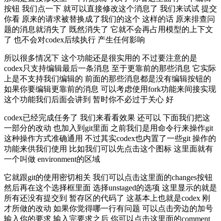
按钮 我们点一下 就可以直接修改这个消息了 我们来试试 提交
你看 原来的请求被替换成了我们的这个 这样的话 原来排查问
题的消息就消失了 既然消失了 它就不会再占用模型的上下文
了 也不会对codex后续执行 产生任何影响
所以很多情况下 这个功能还是很实用的 不过要注意的是
codex只支持编辑最后一条消息 至于更靠前的那些消息 它实际
上是不支持我们编辑的 前面的那些消息都是没有编辑按钮的
如果你要编辑更靠前的消息 可以考虑使用fork功能来间接实现
这个功能我们后面会讲到 暂时你不必过于关心 好
codex已经完成任务了 我们来看看效果 还可以 下面我们把这
一部分的改动 也加入到git里面 之前我们是用命令行来操作git
这种操作方式准确通用 不过其实codex也内置了一些git 操作的
功能来供我们使用 比如我们可以先点击这个图标 这里面就有
一个叫做 environment的区域
它就跟git的使用密切相关 我们可以点击这里面的changes按钮
然后再在这个选择框里面 选择unstaged的选项 这里显示的就是
所有还没有提交到 暂存区的代码了 这基本上也就是codex 刚
才所做的改动 如果你觉得哪一行有问题 可以点击旁边的加号
输入你的要求 输入完要求之后 你可以点击这里面的comment