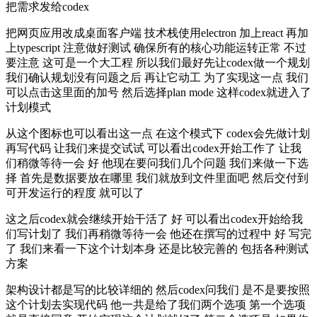
把需求发给codex
把网页应用改成桌面客户端 技术栈使用electron 加上react 再加
上typescript 注意做好测试 确保所有的核心功能运转正常 不过
要注意 这可是一个大工程 所以我们最好先让codex做一个规划
我们确认规划没有问题之后 再让它动工 为了实现这一点 我们
可以点击这里面的加号 然后选择plan mode 这样codex就进入了
计划模式
从这个图标也可以看出这一点 在这个模式下 codex会先做计划
再写代码 让我们来提交试试 可以看出codex开始工作了 让我
们稍微等待一会 好 他现在要问我们几个问题 我们来做一下选
择 首先是数据要放在哪里 我们就放到文件里面吧 然后交付到
可开发运行的程度 就可以了
这之后codex就会继续开始干活了 好 可以看出codex开始给我
们写计划了 我们再稍微等待一会 他还在撰写的过程中 好 写完
了 我们来看一下这个计划本身 还是比较完善的 包括各种测试
方案
架构设计都是写的比较详细的 然后codex问我们 是不是要按照
这个计划去实现代码 他一共是给了我们两个选项 第一个选项