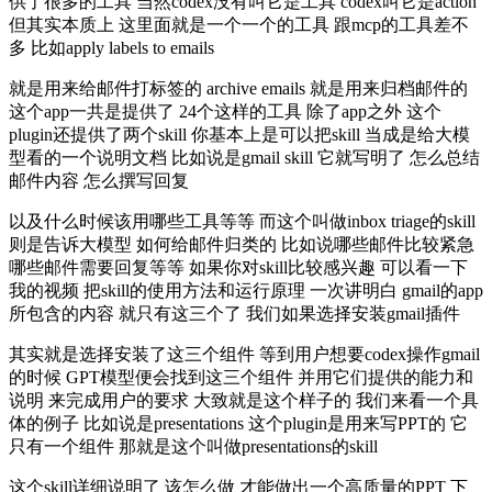
供了很多的工具 当然codex没有叫它是工具 codex叫它是action
但其实本质上 这里面就是一个一个的工具 跟mcp的工具差不
多 比如apply labels to emails
就是用来给邮件打标签的 archive emails 就是用来归档邮件的
这个app一共是提供了 24个这样的工具 除了app之外 这个
plugin还提供了两个skill 你基本上是可以把skill 当成是给大模
型看的一个说明文档 比如说是gmail skill 它就写明了 怎么总结
邮件内容 怎么撰写回复
以及什么时候该用哪些工具等等 而这个叫做inbox triage的skill
则是告诉大模型 如何给邮件归类的 比如说哪些邮件比较紧急
哪些邮件需要回复等等 如果你对skill比较感兴趣 可以看一下
我的视频 把skill的使用方法和运行原理 一次讲明白 gmail的app
所包含的内容 就只有这三个了 我们如果选择安装gmail插件
其实就是选择安装了这三个组件 等到用户想要codex操作gmail
的时候 GPT模型便会找到这三个组件 并用它们提供的能力和
说明 来完成用户的要求 大致就是这个样子的 我们来看一个具
体的例子 比如说是presentations 这个plugin是用来写PPT的 它
只有一个组件 那就是这个叫做presentations的skill
这个skill详细说明了 该怎么做 才能做出一个高质量的PPT 下