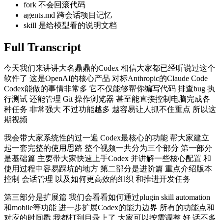
fork 不会回滚代码
agents.md 跨会话项目记忆
skill 是给模型看的说明文档
Full Transcript
今天我们来讲讲大名鼎鼎的Codex 相信大家都已经听说过这个
软件了 这是OpenAI的核心产品 对标Anthropic的Claude Code
Codex能做的事情非常多 它不仅能够帮你编写代码 排查bug 执
行测试 还能管理 Git 操作浏览器 甚至能直接控制电脑完成各
种任务 非常强大 不过功能越多 越容易让人抓不住重点 所以这
期视频
我会带大家系统性的过一遍 Codex最核心的功能 帮大家建立
起一套完整的使用思路 整个视频一共分为三个部分 第一部分
是基础篇 主要带大家快速上手Codex 并讲解一些核心配置 和
使用过程中容易踩坑的地方 第二部分是进阶篇 重点介绍版本
控制 会话管理 以及如何更高效的组织 和推进开发任务
第三部分是扩展篇 我们会看看如何通过plugin skill automation
和mobile等功能 进一步扩展Codex的能力边界 所有的功能点和
对应的时间戳 我都打到目录上了 大家可以按需调整 好 话不多