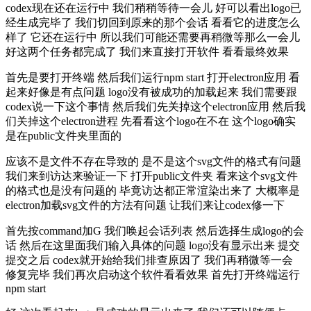
codex现在还在运行中 我们稍稍等待一会儿 好可以看出logo已
经生成完毕了 我们切回到原来的那个会话 看看它的进度怎么
样了 它还在运行中 所以我们可能还需要再稍微等那么一会儿
好这两个任务都完成了 我们来直接打开软件 看看最终效果
首先是要打开终端 然后我们运行npm start 打开electron应用 看
起来好像是有点问题 logo没有被成功的加载起来 我们需要跟
codex说一下这个事情 然后我们先关掉这个electron应用 然后我
们关掉这个electron进程 先看看这个logo在不在 这个logo确实
是在public文件夹里面的
应该不是文件不存在导致的 是不是这个svg文件的格式有问题
我们来到访达来验证一下 打开public文件夹 看来这个svg文件
的格式也是没有问题的 毕竟访达都正常渲染出来了 大概率是
electron加载svg文件的方法有问题 让我们来让codex修一下
首先按command加G 我们唤起会话列表 然后选择生成logo的会
话 然后在这里面我们输入具体的问题 logo没有显示出来 提交
提交之后 codex就开始给我们排查原因了 我们再稍微等一会
修复完毕 我们再次启动这个软件看看效果 首先打开终端运行
npm start