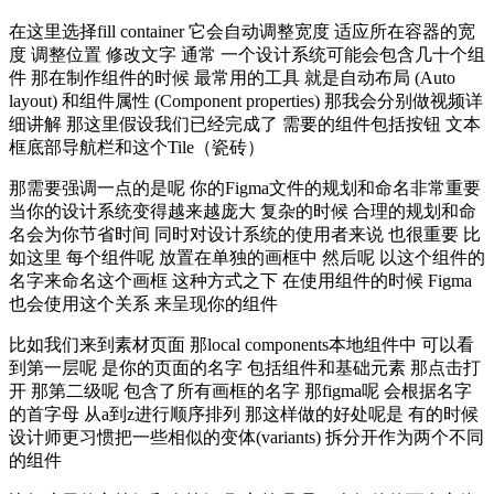
在这里选择fill container 它会自动调整宽度 适应所在容器的宽
度 调整位置 修改文字 通常 一个设计系统可能会包含几十个组
件 那在制作组件的时候 最常用的工具 就是自动布局 (Auto
layout) 和组件属性 (Component properties) 那我会分别做视频详
细讲解 那这里假设我们已经完成了 需要的组件包括按钮 文本
框底部导航栏和这个Tile（瓷砖）
那需要强调一点的是呢 你的Figma文件的规划和命名非常重要
当你的设计系统变得越来越庞大 复杂的时候 合理的规划和命
名会为你节省时间 同时对设计系统的使用者来说 也很重要 比
如这里 每个组件呢 放置在单独的画框中 然后呢 以这个组件的
名字来命名这个画框 这种方式之下 在使用组件的时候 Figma
也会使用这个关系 来呈现你的组件
比如我们来到素材页面 那local components本地组件中 可以看
到第一层呢 是你的页面的名字 包括组件和基础元素 那点击打
开 那第二级呢 包含了所有画框的名字 那figma呢 会根据名字
的首字母 从a到z进行顺序排列 那这样做的好处呢是 有的时候
设计师更习惯把一些相似的变体(variants) 拆分开作为两个不同
的组件