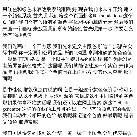
用红色和绿色来表达股票的涨跌 好 现在我们来从零开始 建立
一个颜色系统 首先呢 我们给这个页面起名叫 foundations 这个
页面呢 我们会存放所有的颜色 字体相关的基础元素 然后我们
来画一个画框 来放置我们所有的颜色 首先呢第一步 你要定义
所有的颜色值
我们先画出一个正方形 我们先来定义主颜色 那这个步骤在实
际中呢 你一定要和公司的品牌部门沟通 拿到准确的颜色色值
一般是 HEX 格式 是一个以井号键开头的6位数 那作为标准的
电脑屏幕颜色格式 那这里呢 我们就随便挑选一个紫色 来作为
品牌主颜色 我们把这个色值写在上面那方 便其他人查看 那下
面呢
是中性色 那就像之前说的啊 它是一组这个灰色色阶 那你可以
直接呢 从这个色板上 从浅到深的 来提取这个不同阶段的灰色
那如果你拿不准的话呢 我们还可以在网上搜索 像这个Shade
generator 这样的在线的工具 那给出一个已有的颜色 它会帮助
我们自动生成相应的色阶 然后呢标记这个色值 好最后呢 是语
义颜色 那通常呢
我们可以快速的找到这个 红、黄、绿三个颜色 分别代表错误