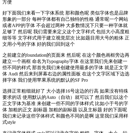
方便
好下面我们来看一下字体系统 那和颜色呢 类似字体也是品牌
形象的一部分 每种字体都有自己独特的性格 通常呢一个网站
或者APP的字体 不会超过两种 大多数情况下只要一种字体就
足够了 然后呢 我们需要来定义这个文字样式 包括大小高度粗
细等等 文字样式用于建立视觉层次 比如题目用大号的粗体 正
文用小号的字体 好的我们回到这个
之前建立的foundation的页面来 然后呢 在这个颜色画框旁边再
建立一个画框 命名为Typography字体 在这里我们先来创建一
些不同的样式 那首先我们来创建使用最多的字体 就是正文字
体 Audi 然后来到屏幕右边的属性面板 在这个文字区域下边选
择字体 我们使用苹果系统的默认的SF Pro
选择正常粗细就好了 大小选择16号这边的行高 如果没有特殊
要求的话 使用默认的Auto（自动）就可以了 然后我们以这个
正文字体为基准 来创建一些不同的字体样式 比如小于号的字
体 加粗的正文 副标题 加粗的副标题 以及主标题 好的下面呢
我们来记录这些字体样式 和颜色不同的是啊 这里我们采用样
式style