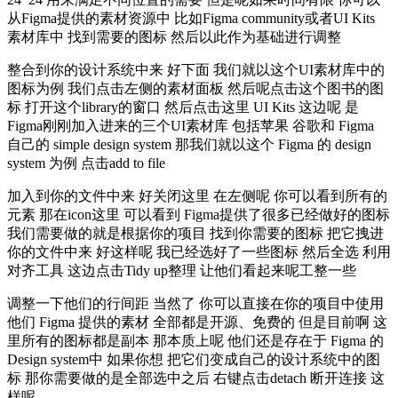
从Figma提供的素材资源中 比如Figma community或者UI Kits
素材库中 找到需要的图标 然后以此作为基础进行调整
整合到你的设计系统中来 好下面 我们就以这个UI素材库中的
图标为例 我们点击左侧的素材面板 然后呢点击这个图书的图
标 打开这个library的窗口 然后点击这里 UI Kits 这边呢 是
Figma刚刚加入进来的三个UI素材库 包括苹果 谷歌和 Figma
自己的 simple design system 那我们就以这个 Figma 的 design
system 为例 点击add to file
加入到你的文件中来 好关闭这里 在左侧呢 你可以看到所有的
元素 那在icon这里 可以看到 Figma提供了很多已经做好的图标
我们需要做的就是根据你的项目 找到你需要的图标 把它拽进
你的文件中来 好这样呢 我已经选好了一些图标 然后全选 利用
对齐工具 这边点击Tidy up整理 让他们看起来呢工整一些
调整一下他们的行间距 当然了 你可以直接在你的项目中使用
他们 Figma 提供的素材 全部都是开源、免费的 但是目前啊 这
里所有的图标都是副本 那本质上呢 他们还是存在于 Figma 的
Design system中 如果你想 把它们变成自己的设计系统中的图
标 那你需要做的是全部选中之后 右键点击detach 断开连接 这
样呢