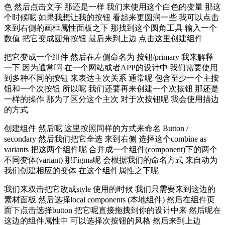
色 然后点击文字 那还是一样 我们来使用这个白色的变量 那这
个时候呢 如果我想让我的按钮 看起来更圆润一些 我可以点击
来到右侧的画框属性面板之下 那找到这个圆角工具 输入一个
数值 把它变成圆角按钮 最后来到上边 点击这里创建组件
把它变成一个组件 然后在左侧命名为 按钮/primary 我来解释
一下 因为通常啊 在一个网站或者APP的设计中 我们需要使用
到多种不同的按钮 来表达主次关系 通常呢 包含至少一个主按
钮和一个次按钮 所以呢 我们还要再来创建一个次按钮 那还是
一样的操作 那为了区分这个主次 对于次按钮呢 我会使用描边
的方式
创建组件 然后呢 这里按照同样的方式来命名 Button /
secondary 然后我们把它全选 来到右侧 选择这个combine as
variants 把这两个组件呢 合并成一个组件(component)下的两个
不同变体(variant) 那Figma呢 会根据我们的命名方式 来自动为
我们创建相应的变体 在这个组件属性之下呢
我们来双击把它改成style 使用的时候 我们只需要来到这边的
素材面板 然后选择local components (本地组件) 然后在组件页
面下点击选择button 把它呢直接拖拽到你的设计中来 然后呢在
这边的组件属性中 可以选择次按钮的风格 然后来到上边