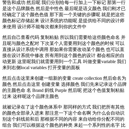
警告和成功 然后呢 我们分别给每一行加上一下标记 那第一行
是这个品牌颜色 然后是中性色 最后呢是语义颜色 我们刚才已
经确定了这个颜色色值 那下面一个关键的步骤呢 就是把这些
颜色标记存储起来 设计系统的功能呢 是提供给不同的设计师
来使用 设计师不能每次都来到你的文件中
然后自己查看代码 复制粘贴 所以我们需要给这些颜色命名 并
且呢与颜色之配对 下次某个人需要用到这个颜色的时候 可以
直接从设计系统中调用 那如果你需要改动某个颜色 也可以直
接在设计系统中修改 所有用到这个颜色的设计 都会相应的自
动更新 这里呢我们就需要用到一个工具 叫做变量variable 我们
来到右侧local variables 打开变量的面板
然后点击这里来创建一组新的变量 create collection 然后命名为
颜色 然后点击这里 创建变量 选择颜色 我们先来记录这个品牌
的主颜色命 名 Brand 斜线 Purple 然后呢 把这个色值复制粘贴
过来 这样呢这个品牌主颜色
就被记录在了这个颜色体系中 那同样的方式 我们把所有其他
的颜色全部录入进来 那注意一下这个命名啊 为什么会自动识
别这个斜线前和后 那根据不同的内容 来自动给你分配不同的
组合 我们可以根据这个颜色的种类 来起一个系列性的名字 比