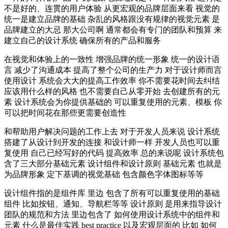
不是好的、连贯的用户体验 从更宏观的品牌层面来看 视觉的
统一是建立品牌的基础 杂乱的风格跟没有规律的视觉元素 是
品牌建立的大忌 那大公司啊 通常都会有专门的团队和预算 来
建立自己的设计系统 确保所有的产品和服务
在视觉和体验上的一致性 增强品牌的统一形象 统一的设计语
言 减少了沟通成本 提高了整个公司的生产力 对于设计师而言
使用设计 系统会大大的提高工作效率 你不需要花时间去纠结
应该用什么样的风格 也不需要自己从零开始 去创建所有的元
素 设计系统会为你提供基础的 可以重复使用的元素、模板 你
可以把时间花在那些更需要创造性
和帮助用户解决问题的工作上去 对于开发人员来说 设计系统
搭建了从设计到开发的连接 和设计师一样 开发人员也可以重
复使用 自己已经写好的代码 提高效率 总的来说呢 设计系统包
含了三大部分基础元素 设计组件和设计原则 基础元素 也就是
为品牌形象 定下基调的视觉基础 包含颜色字体图标等等
设计组件指的是组件库 里边 包含了所有可以重复使用的基础
组件 比如按钮、通知、导航栏等等 设计原则 是用来指导设计
团队的规范和方法 里边包含了 如何使用设计系统中的组件和
元素 什么是最佳实践 best practice 以及宏观层面的 比如 如何