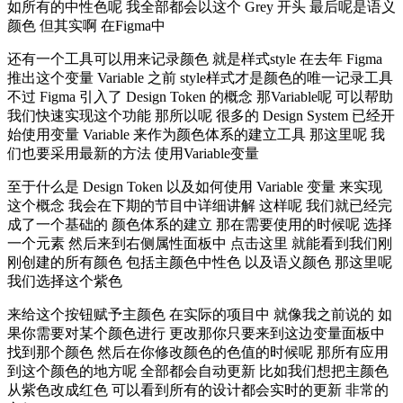
如所有的中性色呢 我全部都会以这个 Grey 开头 最后呢是语义
颜色 但其实啊 在Figma中
还有一个工具可以用来记录颜色 就是样式style 在去年 Figma
推出这个变量 Variable 之前 style样式才是颜色的唯一记录工具
不过 Figma 引入了 Design Token 的概念 那Variable呢 可以帮助
我们快速实现这个功能 那所以呢 很多的 Design System 已经开
始使用变量 Variable 来作为颜色体系的建立工具 那这里呢 我
们也要采用最新的方法 使用Variable变量
至于什么是 Design Token 以及如何使用 Variable 变量 来实现
这个概念 我会在下期的节目中详细讲解 这样呢 我们就已经完
成了一个基础的 颜色体系的建立 那在需要使用的时候呢 选择
一个元素 然后来到右侧属性面板中 点击这里 就能看到我们刚
刚创建的所有颜色 包括主颜色中性色 以及语义颜色 那这里呢
我们选择这个紫色
来给这个按钮赋予主颜色 在实际的项目中 就像我之前说的 如
果你需要对某个颜色进行 更改那你只要来到这边变量面板中
找到那个颜色 然后在你修改颜色的色值的时候呢 那所有应用
到这个颜色的地方呢 全部都会自动更新 比如我们想把主颜色
从紫色改成红色 可以看到所有的设计都会实时的更新 非常的