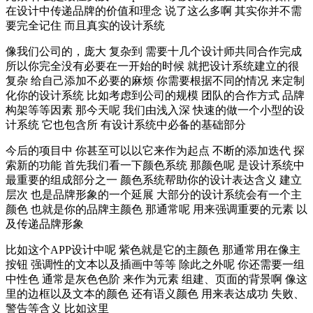
在设计中传递品牌的价值和理念 说了这么多啊 其实你并不需
要完全记住 而且真实的设计系统
像我们公司的，庞大 复杂到 需要十几个设计师共同合作完成
所以你完全没有必要在一开始的时候 就把设计系统建立的很
复杂 给自己添加不必要的麻烦 你需要根据不同的情况 来定制
化你的设计系统 比如考虑到公司的规模 团队的合作方式 品牌
构架等等因素 那今天呢 我们由浅入深 快速的做一个小型的设
计系统 它也包含所 有设计系统中必备的基础部分
今后的项目中 你甚至可以以它来作为起点 不断的添加迭代 探
索新的功能 首先我们看一下颜色系统 那颜色呢 是设计系统中
最重要的组成部分之一 颜色系统帮助你的设计表达含义 建立
层次 也是品牌形象的一个延展 大部分的设计系统会有一个主
颜色 也就是你的品牌主颜色 那通常呢 用来强调重要的元素 以
及传递品牌形象
比如这个APP设计中呢 紫色就是它的主颜色 那通常用在像主
按钮 强调性的文本以及插画中等等 除此之外呢 你还需要一组
中性色 通常是灰色色阶 来作为元素 组建、页面的背景啊 像这
里的边框以及文本的颜色 还有语义颜色 用来表达成功 失败、
警告等含义 比如这里