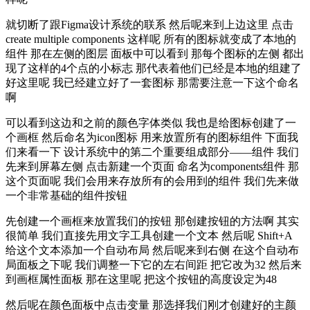
就切断了跟Figma设计系统的联系 然后呢来到上边这里 点击
create multiple components 这样呢 所有的图标就变成了本地的
组件 那在左侧的图层 面板中可以看到 那每个图标的左侧 都出
现了这样的4个点的小标志 那代表着他们已经是本地的组建了
好这里呢 我已经建立好了一套图标 那需要注意一下这个命名
啊
可以看到这边和之前的颜色字体类似 我也是给图标创建了一
个画框 然后命名为icon图标 用来放置所有的图标组件 下面我
们来看一下 设计系统中的第二个重要组成部分——组件 我们
先来到屏幕左侧 点击新建一个页面 命名为components组件 那
这个页面呢 我们会用来存放所有的会用到的组件 我们先来做
一个非常基础的组件按钮
先创建一个画框来放置我们的按钮 那创建按钮的方法啊 其实
很简单 我们直接先用文字工具创建一个文本 然后呢 Shift+A
给这个文本添加一个自动布局 然后呢来到右侧 在这个自动布
局面板之下呢 我们调整一下它的左右间距 把它改为32 然后来
到画框属性面板 那在这里呢 把这个按钮的高度设定为48
然后呢在颜色面板中点击变量 那选择我们刚才创建好的主颜