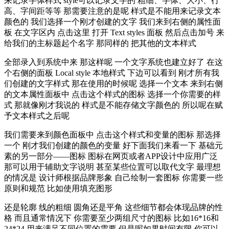
来记录字体样式 style可以记录文字的 粗细、字体、大小、行
高、字间距等等 那需要注意的是呢 样式是不能用来记录文本
颜色的 我们选择一个刚才创建的文字 我们来到右侧的属性面
板 在文字区内 点击这里 打开 Text styles 面板 然后点击加号 来
给我们的主标题起个名字 那同样的 把其他的文本样式
全部录入到系统中来 那这样呢 一个文字系统也建立好了 在这
个右侧的面板 Local style 本地样式 下边可以看到 刚才所有我
们创建的文字样式 那在使用的时候呢 选择一个文本 来到右侧
的文本属性面板中 点击这个样式的图标 选择一个你需要的样
式 那就像刚才我说的 样式是不能存储文字颜色的 所以呢在赋
予文本样式之后呢
我们需要来到颜色面板中 点击这个样式和变量的图标 那选择
一个 刚才我们创建的颜色的变量 好下面我们来看一下 基础元
素的另一部分——图标 图标在网页或者APP设计中应用广泛
那可以用于辅助文字说明 甚至某些位置可以取代文字 最理想
的情况是 设计师根据品牌形象 自己绘制一套图标 你需要一些
原则和规范 比如使用填充图形
还是轮廓 线的粗细 圆角还是平角 这些细节都会体现品牌的性
格 而且通常情况下 你需要至少两组尺寸的图标 比如16*16和
24*24 用来满足不同位置的需要 但是呢如果时间有限 你可以