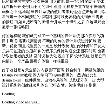
比如这里的主按钮和次按钮 那之前呢 是一个组件的两个变体
现在拆分开 分别为不同的组件 但是 同样都放置在这个按钮的
画框之中 这样呢 当设计系统的使用者来到这边 点击这里 可以
看到每一个不同按钮的缩略图 那可以更容易的找到自己需要
的按钮 而如果把所有的按钮 合并成一个组件之后 在这里只会
显示一张缩略图
好的这样呢 我们就完成了一个基础的设计系统 那在实际的项
目中啊 你需要根据情况 不断的对你的设计系统进行扩展 更
新、优化 而且很重要的一点是 设计系统 是由设计师和开发人
员共同创建的 永远和你的程序员保持沟通交流 那同时呢 也要
听取使用者的反馈 及时调整优化 说白了呀 设计系统 就是公司
内部的一个产品 那用户体验一样很重要
好了这就是今天全部的内容 那下面呢 我会制作一期进阶版的
Design system教程 深入学习下Figma提供的一些功能 比如
design token、组件属性、自动布局等等 以及呢分享一些 大型
设计系统的创建经验和体会 记得点赞、关注 我们下期见
Loading...
Loading video analysis...