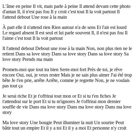
L’âme en peine Il vit, mais parle à peine Il attend devant cette photo
d'antan Il, il n'est pas fou Il y croit c'est tout Il la voit partout Il
l'attend debout Une rose à la main
À part elle il n'attend rien Rien autour n'a de sens Et l'air est lourd
Le regard absent Il est seul et lui parle souvent Il, il n'est pas fou Il
l'aime c'est tout Il la voit partout
Il l'attend debout Debout une rose à la main Non, non plus rien ne le
retient Dans sa love story Dans sa love story Dans sa love story Sa
love story Prends ma main
Promets-moi que tout ira bien Serre-moi fort Près de toi, je rêve
encore Oui, oui, je veux rester Mais je ne sais plus aimer J'ai été trop
bête Je t'en prie, arrête Arrête, comme je regrette Non, je ne voulais
pas tout ça
Je serai riche Et je t'offrirai tout mon or Et si tu t'en fiches Je
t'attendrai sur le port Et si tu m'ignores Je t'offrirai mon dernier
souffle de vie Dans ma love story Dans ma love story Dans ma love
story
Ma love story Une bougie Peut illuminer la nuit Un sourire Peut
bâtir tout un empire Et il y a toi Et il y a moi Et personne n'y croit