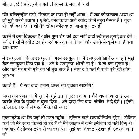
बोलता, छी! चरित्रहीन गली, निकल के मजा ही नहीं
छी! चरित्रहीन गली, निकल के मजा ही नहीं आया। मैं जब कोलकाता आया था
तो मुझे सबने बताया। ए बेटे, कोलकाता आवे स्वीट चीजें बहुत फेमस है। गुप्त
रोग की दवा देगा। तो मैंने सोचा कोलकाता आया हूं। ट्राई
करने में क्या दिक्कत है? और गुप्त रोग की दवा नहीं दादी स्वीट्स ट्राई कर देते।
स्वीट। तो मैं स्वीट ट्राई करने एक दुकान पे गया और उनके मेन्यू में पता है क्या
था? चाय
में रसगुल्ला। बेक्ड रसगुल्ला। गरम रसगुल्ला। मैं रसगुल्ला खाने आया हूं। मुझे
बेक रसगुल्ला मिल रहा है। अरे ये रसगुल्ला थोड़ी ना है। ये तो बस गुल्ला है।
और यहां पर पानी पूरी का भी बुरा हाल है। बाय द वे यहां पे पानी पूरी को लोग
फुचका
कहते हैं। ये रहा दादा हमारा थम्स अप पुचका खाओगे?
थम्स अप पुचका। ये सुन के मुझे इतना गुस्सा आया। मैंने अपना थम्स डाउन
करके भैया के पुचके में घुसा दिया। अरे दादा टिप बाद [संगीत] में दे देते। [हंसी]
कोलकाता आने से पहले मैं काफी ज्यादा
एक्साइटेड था कि यहां तो मस्त घूमूंगा। टूरिस्ट वाले एक्सपीरियंस लूंगा। लेकिन
यहां जो मेरे साथ किस्से हो रहे हैं वो मैंने लाइफ में कभी इमेजिन ही नहीं किए थे।
एक बार मैं लोकल ट्रेन से जा रहा था। मुझे बस नेक्स्ट स्टेशन ही उतरना था।
तो