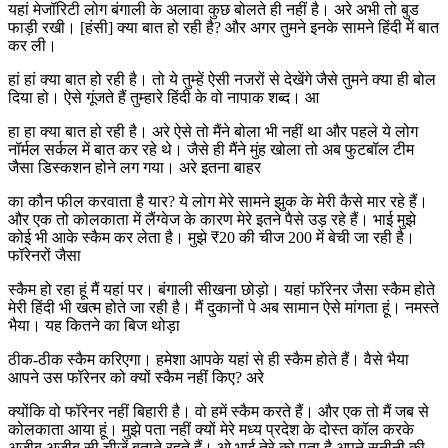
यहां मेजॉरिटी लोग बंगाली के अलावा कुछ बोलते ही नहीं है। अरे अभी तो बुड
फाड़ी रखी। [हंसी] क्या बात हो रही है? और अगर तुमने इनके सामने हिंदी में बात
कर ली।
हां हां क्या बात हो रही है। तो ये तुम्हें ऐसी नजरों से देखेंगे जैसे तुमने क्या ही बोल
दिया हो। ऐसे गूंजते हैं तुम्हारे हिंदी के वो नापाक शब्द। आ
हा हा क्या बात हो रही है। अरे ऐसे तो मैंने बोला भी नहीं था और पहले ये लोग
नॉर्मल सर्कल में बात कर रहे थे। जैसे ही मैंने मुंह खोला तो अब फुटबॉल टीम
जैसा डिस्कशन होने लग गया। अरे इतना बाहर
का कौन फील करवाता है यार? ये लोग मेरे सामने झुक के मेरी कैसे मार रहे हैं।
और एक तो कोलकाता में लैंग्वेज के कारण मेरे इतने पैसे उड़ रहे हैं। भाई मुझे
कोई भी आके स्कैम कर लेता है। मुझे ₹20 की चीज 200 में बेची जा रही है।
फॉरेनरों जैसा
स्कैम हो रहा हूं मैं यहां पर। बंगाली सीखना छोड़ो। यहां फॉरेनर जैसा स्कैम होते
मेरी हिंदी भी खत्म होते जा रही है। मैं दुकानों पे अब सामान ऐसे मांगता हूं। नमस्ते
भैया। यह कितने का बिज थोड़ा
ठीक-ठीक स्कैम करिएगा। हमेशा आपके यहां से ही स्कैम होते हैं। वैसे भैया
आपने उस फॉरेनर को क्यों स्कैम नहीं किए? अरे
क्योंकि वो फॉरेनर नहीं बिहारी है। वो हमें स्कैम करते हैं। और एक तो मैं जब से
कोलकाता आया हूं। मुझे पता नहीं क्यों मेरे मध्य प्रदेश के दोस्त कॉल करके
अजीब अजीब सी चीजें बताते रहते हैं। ओ भाई तेरे को पता है अपने सनी्नी की