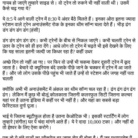
गायब हो जाएंगे तुम्हारे साइड से। वो ट्रेन तो रुकने भी नहीं वाली थी। उसमें
कैसे चढ़ गया ये?
ये 8:5 पे आने वाली ट्रेन में 8:30 पे अंदर बैठे मिलते हैं। इनका ओरा इतना ज्यादा
स्टेशन वाले ट्रेन अनाउंसमेंट रोक के इनका थीम सॉन्ग चला देते हैं। भीड़ ढंग
डंग डंग डंग डंग [हंसी]
डंग डंग डंग डंग डंग। कभी ट्रेनों के बीच से निकल जाएंगे। कभी चलती ट्रेन से
उतर के ट्रेन को ही हरा देंगे। आधे लोग तो ट्रेन में चढ़ते भी इसे देखने के लिए
कि यह साला इतनी जल्दी जा किधर रहा है? कहीं उधर
अच्छे दिन तो नहीं आ गए। पर फिर वो उन्हें भी चकमा देकर दूसरी ट्रेन में कूद
जाता है। बेचारे दो क्यूरियस बंदे उसके पीछे जाने के चक्कर में ट्रेन में आ जाते
हैं। और जो लोग उसके पीछे पहुंच भी जाते हैं उन्हें वो स्टेशन और जगह नहीं पता
चलती
क्योंकि अभी भी अनाउंसमेंट में अंकल का थीम सॉन्ग चल रहा है। ढंग ढंग ढंग ढंग
ढंग। लेकिन मैं कुछ भी बोलूं कोलकाता जितनी कलरफुल सिटी जितना कल्चर
यहां पर है उतना इंडिया में कहीं पर भी नहीं है। और यहां का सबसे बड़ा
फेस्टिवल दुर्गा पूजा।
भाई ये जितना ब्यूटीफुल होता है उतना केओटिक भी। इसकी स्टार्टिंग में लोग
तुम्हारे [संगीत] घर पे चंदा मांगने आते हैं। ये रे दादा 10,000 टका। और नहीं दो
तो ईश्वर के लिए ऐसा करोगे।
एक तो ये चंदे वालों का ब्लैकमेल हर जगह सेम ही होता है। मैं जब मध्यप्रदेश में