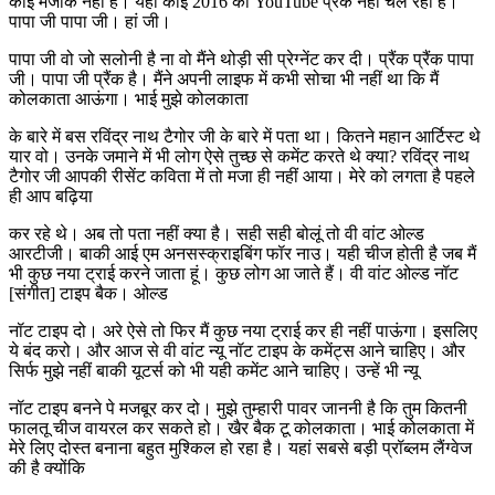
कोई मजाक नहीं है। यहां कोई 2016 का YouTube प्रैंक नहीं चल रहा है।
पापा जी पापा जी। हां जी।
पापा जी वो जो सलोनी है ना वो मैंने थोड़ी सी प्रेग्नेंट कर दी। प्रैंक प्रैंक पापा
जी। पापा जी प्रैंक है। मैंने अपनी लाइफ में कभी सोचा भी नहीं था कि मैं
कोलकाता आऊंगा। भाई मुझे कोलकाता
के बारे में बस रविंद्र नाथ टैगोर जी के बारे में पता था। कितने महान आर्टिस्ट थे
यार वो। उनके जमाने में भी लोग ऐसे तुच्छ से कमेंट करते थे क्या? रविंद्र नाथ
टैगोर जी आपकी रीसेंट कविता में तो मजा ही नहीं आया। मेरे को लगता है पहले
ही आप बढ़िया
कर रहे थे। अब तो पता नहीं क्या है। सही सही बोलूं तो वी वांट ओल्ड
आरटीजी। बाकी आई एम अनसस्क्राइबिंग फॉर नाउ। यही चीज होती है जब मैं
भी कुछ नया ट्राई करने जाता हूं। कुछ लोग आ जाते हैं। वी वांट ओल्ड नॉट
[संगीत] टाइप बैक। ओल्ड
नॉट टाइप दो। अरे ऐसे तो फिर मैं कुछ नया ट्राई कर ही नहीं पाऊंगा। इसलिए
ये बंद करो। और आज से वी वांट न्यू नॉट टाइप के कमेंट्स आने चाहिए। और
सिर्फ मुझे नहीं बाकी यूटर्स को भी यही कमेंट आने चाहिए। उन्हें भी न्यू
नॉट टाइप बनने पे मजबूर कर दो। मुझे तुम्हारी पावर जाननी है कि तुम कितनी
फालतू चीज वायरल कर सकते हो। खैर बैक टू कोलकाता। भाई कोलकाता में
मेरे लिए दोस्त बनाना बहुत मुश्किल हो रहा है। यहां सबसे बड़ी प्रॉब्लम लैंग्वेज
की है क्योंकि