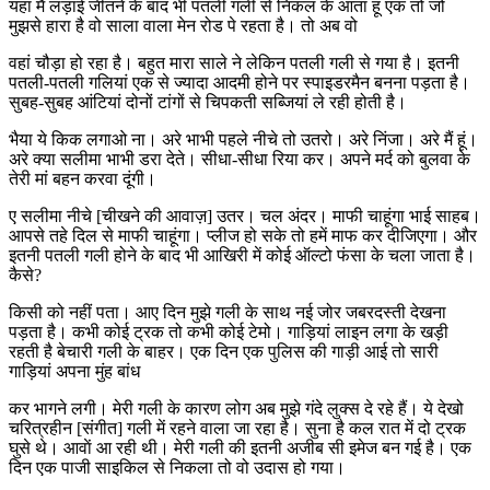
यहां मैं लड़ाई जीतने के बाद भी पतली गली से निकल के आता हूं एक तो जो
मुझसे हारा है वो साला वाला मेन रोड पे रहता है। तो अब वो
वहां चौड़ा हो रहा है। बहुत मारा साले ने लेकिन पतली गली से गया है। इतनी
पतली-पतली गलियां एक से ज्यादा आदमी होने पर स्पाइडरमैन बनना पड़ता है।
सुबह-सुबह आंटियां दोनों टांगों से चिपकती सब्जियां ले रही होती है।
भैया ये किक लगाओ ना। अरे भाभी पहले नीचे तो उतरो। अरे निंजा। अरे मैं हूं।
अरे क्या सलीमा भाभी डरा देते। सीधा-सीधा रिया कर। अपने मर्द को बुलवा के
तेरी मां बहन करवा दूंगी।
ए सलीमा नीचे [चीखने की आवाज़] उतर। चल अंदर। माफी चाहूंगा भाई साहब।
आपसे तहे दिल से माफी चाहूंगा। प्लीज हो सके तो हमें माफ कर दीजिएगा। और
इतनी पतली गली होने के बाद भी आखिरी में कोई ऑल्टो फंसा के चला जाता है।
कैसे?
किसी को नहीं पता। आए दिन मुझे गली के साथ नई जोर जबरदस्ती देखना
पड़ता है। कभी कोई ट्रक तो कभी कोई टेमो। गाड़ियां लाइन लगा के खड़ी
रहती है बेचारी गली के बाहर। एक दिन एक पुलिस की गाड़ी आई तो सारी
गाड़ियां अपना मुंह बांध
कर भागने लगी। मेरी गली के कारण लोग अब मुझे गंदे लुक्स दे रहे हैं। ये देखो
चरित्रहीन [संगीत] गली में रहने वाला जा रहा है। सुना है कल रात में दो ट्रक
घुसे थे। आवाें आ रही थी। मेरी गली की इतनी अजीब सी इमेज बन गई है। एक
दिन एक पाजी साइकिल से निकला तो वो उदास हो गया।