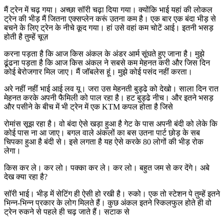
मैं ट्रेन में चढ़ गया। अच्छा सॉरी चढ़ा दिया गया। क्योंकि भाई यहां की लोकल
ट्रेन की भीड़ मैं जितना एक्सप्लेन करूं उतना कम है। एक बार एक बंदा भीड़ से
बचने के लिए ट्रेन के नीचे कूद गया। हां उसे वहां कम चोटें आई। इतनी भसड़
होती है तुम्हें चूज़
करना पड़ता है कि आज किस अंकल के अंडर आर्म सूंघते हुए जाना है। मुझे
ढूंढना पड़ता है कि आज किस अंकल ने सबसे कम मेहनत करी और जिस दिन
कोई बेरोजगार मिल जाए। मैं जॉबलेस हूं। मुझे कोई पसंद नहीं करता।
अरे नहीं नहीं भाई आई लव यू। जरा उस मेहनती बुड्ढे को देखो। साला दिन रात
मेहनत करके अपनी फैमिली को पाल रहा है। हट बुड्ढे नीच। और इतने भसड़
और पसीने के बीच में भी ट्रेन में एक KTM कपल होता है जिसे
रोमांस सूझ रहा है। वो बंदा ऐसे खड़ा हुआ है गेट के पास अपनी बंदी को लेके कि
कोई पास ना आ जाए। बगल वाले अंकलों का बस उतना पार्ट छोड़ के सब
चिपका हुआ है बंदी से। इसे लगता है यह ऐसे करके 80 लोगों की भीड़ रोक
लेगा।
किस कर ले। कर लो। पक्का कर ले। कर लो। बहुत जम से कर देंगे। अबे
देख क्या रहा है?
सॉरी भाई। भीड़ में सेटिंग ही ऐसी हो रखी है। रुको। एक तो स्टेशन पे तुम्हें इतने
भिन्न-भिन्न प्रकार के लोग मिलते हैं। कुछ अंकल इतने स्किलफुल होते ही वो
ट्रेन रुकने से पहले ही चढ़ जाते हैं। सटाक से