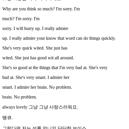
Why are you think so much? I'm sorry. I'm
much? I'm sorry. I'm
sorry. I will hurry up. I really admire
up. I really admire your know that word can do things quickly.
She's very quick wited. She just has
wited. She just has good wit all around.
She's so good at the things that I'm very bad at. She's very
bad at. She's very smart. I admire her
smart. I admire her brain. No problem.
brain. No problem.
always lovely 그냥 그냥 사랑스러워요.
땡큐.
그렇다면 저는 설륜 언니의 단단한 보이스.