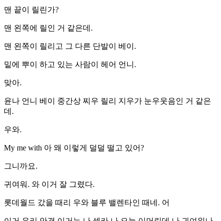
맨 끝이 릴린가?
맨 왼쪽에 릴인 거 같은데.
맨 왼쪽이 릴리고 그 다른 단발이 베이.
밑에 뿌이 하고 있는 사람이 헤어 언니.
맞아.
윤나 언니 베이 중간상 찌우 릴리 지우가 눈우웃음인 거 같은
데.
우와.
My me with 아 왜 이렇게 덜덜 떨고 있어?
그니까요.
귀여워. 와 이거 잘 그렸다.
롯데월드 갔을 때리 우와 블루 밸렌타인 때네. 어
이거 우리 안경 이거는 나 셀카 나 오늘 이머린데 나 귀여워나