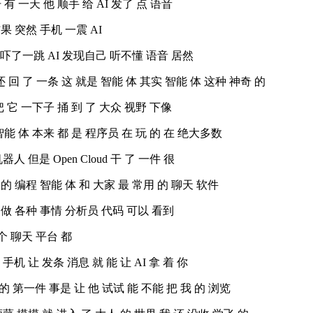
冷汗 有 一天 他 顺手 给 AI 发了 点 语音
果 突然 手机 一震 AI
结果 吓了一跳 AI 发现自己 听不懂 语音 居然
还 回 了 一条 这 就是 智能 体 其实 智能 体 这种 神奇 的
d 把 它 一下子 捅 到 了 大众 视野 下像
I 智能 体 本来 都 是 程序员 在 玩 的 在 绝大多数
人 但是 Open Cloud 干 了 一件 很
这样 的 编程 智能 体 和 大家 最 常用 的 聊天 软件
 他 做 各种 事情 分析员 代码 可以 看到
 20 个 聊天 平台 都
 手机 让 发条 消息 就 能 让 AI 拿 着 你
干 的 第一件 事是 让 他 试试 能 不能 把 我 的 浏览