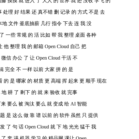
 摸摸 就 进入 了 大人 的 世界 我 还 没收 学飞 的
这事 处理 好 结果 还 真不错 删 记录 的 方式 不是 去
 本地 文件 釜底抽薪 几行 指令 下去 连 我 没
 试 了 一些 常规 的 活 比如 帮 我 整理 桌面 各种
 整理 我 的 邮箱 Open Cloud 自己 把
信 办公 了 让 Open Cloud 干活 不
辑 完全 不 一样 以前 大家 拼 的 是
 的 是 哪家 的 材质 更 高端 挥 起来 更 顺手 现在
把 地 耕 了 剩下 的 就 来 验收 就 完事
接下来 要么 被 淘汰 要么 就 变成 给 AI 智能
题 是 这么 做 靠 谱 以前 的 软件 虽然 只 提供
 句 话 Open Cloud 就 下 地 光光 猛干 我
 了 套 讲 机器 学习 的 精品网 课让 Open