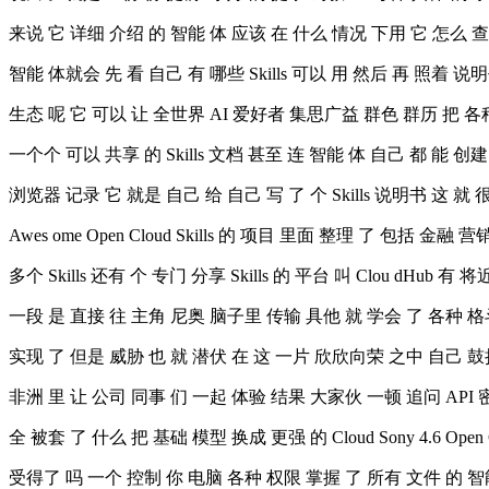
来说 它 详细 介绍 的 智能 体 应该 在 什么 情况 下用 它 怎么 
智能 体就会 先 看 自己 有 哪些 Skills 可以 用 然后 再 照着 说明
生态 呢 它 可以 让 全世界 AI 爱好者 集思广益 群色 群历 把 各
一个个 可以 共享 的 Skills 文档 甚至 连 智能 体 自己 都 能 创建 Sk
浏览器 记录 它 就是 自己 给 自己 写 了 个 Skills 说明书 这 就 很
Awes ome Open Cloud Skills 的 项目 里面 整理 了 包括 金融
多个 Skills 还有 个 专门 分享 Skills 的 平台 叫 Clou dHub 有 将
一段 是 直接 往 主角 尼奥 脑子里 传输 具他 就 学会 了 各种 格
实现 了 但是 威胁 也 就 潜伏 在 这 一片 欣欣向荣 之中 自己 鼓捣 了
非洲 里 让 公司 同事 们 一起 体验 结果 大家伙 一顿 追问 API
全 被套 了 什么 把 基础 模型 换成 更强 的 Cloud Sony 4.6 Ope
受得了 吗 一个 控制 你 电脑 各种 权限 掌握 了 所有 文件 的 智能