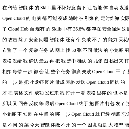
在 传给 智能 体 的 Skills 里 不怀好意 留下 让 智能 体 自动 发
Open Cloud 的 电脑 都 可能 变成 随时 被 引爆 的 定时炸弹 实际上 
了 Cloud Hub 而 现有 的 Skills 中有 36.8% 都 存在 安全漏洞 这
的 攻击 除了 安全 问题 智能 体 还有 个 突破 不了 的 能力 天花板 
布置 了 一个 复杂 任务 从 网上 找 50 张 不同 做法 的 小龙虾 
表格 发给 我 确认 最后 再 把 我 选中 确认 的 几张 图 挑出来 
相扣 每错 一步 都 会 让 整个 任务 彻底 失败 Open Cloud 干 了
的 一步 是 把 小龙虾 图片 做成 表格 发送 Open Cloud 固执 的
才 把 表格 文件 成功 发过来 我 打开 一看 表格 里存 的 也 不是
所以 又 回去 反攻 等 最后 Open Cloud 终于 把 图片 打包 发
小龙虾 不 知道 在 中间 的 哪 一步 Open Cloud 就 已经 彻底 
是 不同 的 菜 今天 智能 体绕 不开 的 一个 困境 就是 大 模型 能 记