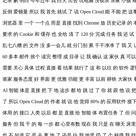
记录 删 明白 今年过年 我 白天 出去 玩电脑 没锁亲 亲家 小孩 顺藤
反倒 爱顿曼 所以 我 首先 就试 了 说 Open Cloud 能 不能 把 
浏览器 里 一个 一个点 而是 直接 找到 Chrome 放 历史记录 的
要求 的 Cookie 和 缓存 也 全给 清 了 120 分 完成 任务 我 还
乱七八糟 的 文件 没 多一会儿 就 分门别 累 干干净净 了 我 又 让 他
60 多本 邮件 挨个 读完 整理 成 目录 让 我 确认 这 家伙 真 可以 微
需要 关心 具体 过程 直接 看 结果 就行了 这 和 以往 的 软件 逻
谁家 服务态度 好 界面 更 优雅 功能 更 丰富 以前 耕铁 大家伙 看
AI 智能 体是 直接 把 下 地 这步 都 给 跳 过 了 你 就 跟 他 说 
了 所以 Open Cloud 的 作者 就 说 他 觉得 80% 的 应用软件 
体用 的 接口 人类 以后 都 是 直接 给 智能 体 布置任务 了 但 问
服务 但 我 干 的 每 一步 都 心里有数 现在 我 只是 在 聊天 床里发 了
也 不 知道 它 是 去 离 地 了 还是 往 我 地里 扔 了 个 核弹 我 找