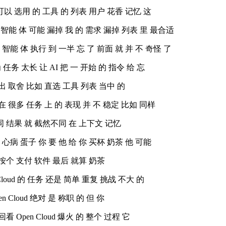
 可以 选用 的 工具 的 列表 用户 花香 记忆 这
里 智能 体 可能 漏掉 我 的 需求 漏掉 列表 里 最合适
 智能 体 执行 到 一半 忘 了 前面 就 并 不 奇怪 了
为 任务 太长 让 AI 把 一 开始 的 指令 给 忘
出 取舍 比如 直选 工具 列表 当中 的
在 很多 任务 上 的 表现 并 不 稳定 比如 同样
同 结果 就 截然不同 在 上下文 记忆
 心病 蛋子 你 要 他 给 你 买杯 奶茶 他 可能
 按个 支付 软件 最后 就算 奶茶
loud 的 任务 还是 简单 重复 挑战 不大 的
 Cloud 绝对 是 称职 的 但 你
 Open Cloud 爆火 的 整个 过程 它