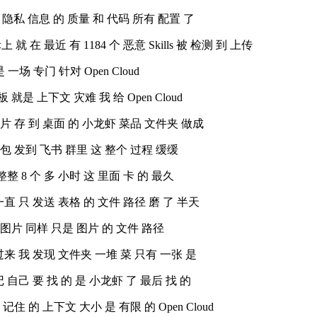
送 隐私 信息 的 质量 和 代码 所有 配置 了
就 在 最近 有 1184 个 恶意 Skills 被 检测 到 上传
是 一场 专门 针对 Open Cloud
就是 上下文 灾难 我 给 Open Cloud
图片 存 到 桌面 的 小龙虾 菜品 文件夹 做成
打包 发到 飞书 群里 这 整个 过程 缓缓
 整整 8 个 多 小时 这 里面 卡 的 最久
 一直 只 发送 表格 的 文件 路径 磨 了 半天
 图片 同样 只是 图片 的 文件 路径
了 过来 我 发现 文件夹 一堆 菜 只有 一张 是
忘记 自己 要 找 的 是 小龙虾 了 最后 找 的
住 的 上下文 大小 是 有限 的 Open Cloud