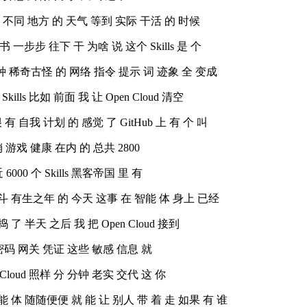
查 不同 地方 的 天气 等到 实际 干活 的 时候
书 一步步 往下 干 为啥 说 这个 Skills 是 个
种 稀奇古怪 的 网络 指令 提示 词 迹象 全 变成
ills 比如 前面 我 让 Open Cloud 清空
 有 自我 计划 的 感觉 了 GitHub 上 有 个 叫
 营销 游戏 健康 在内 的 总共 2800
近 6000 个 Skills 黑客帝国 里 有
斗 有生之年 的 今天 这事 在 智能 体 身上 已经
 半天 之后 我 把 Open Cloud 接到
 密码 网关 凭证 这些 敏感 信息 就
n Cloud 照样 分 分钟 老实 交代 这 你
 体 随随便便 就 能 让 别人 带 着 走 如果 有 谁