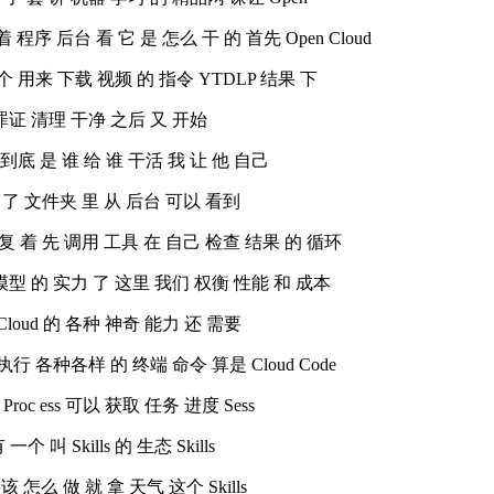
 程序 后台 看 它 是 怎么 干 的 首先 Open Cloud
 用来 下载 视频 的 指令 YTDLP 结果 下
 罪证 清理 干净 之后 又 开始
到底 是 谁 给 谁 干活 我 让 他 自己
 到 了 文件夹 里 从 后台 可以 看到
重复 着 先 调用 工具 在 自己 检查 结果 的 循环
 模型 的 实力 了 这里 我们 权衡 性能 和 成本
 Cloud 的 各种 神奇 能力 还 需要
执行 各种各样 的 终端 命令 算是 Cloud Code
oc ess 可以 获取 任务 进度 Sess
 叫 Skills 的 生态 Skills
怎么 做 就 拿 天气 这个 Skills