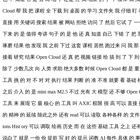
Cloud 帮 我 把 课程 全 下载 到 桌面 的 学习 文件夹 我 仔细 盯 着
直接 用 关键词 搜索 结果 被 网站 拒绝 访问 了 然后 它试 了 一个
下来 的 是 值得 夸讲 句子 的 是 他 还 真 知道 自己 下错 了 把
琢磨 结果 他 发现 我 之前 下过 这套 课程 居然 跑过来 问 我 那 
接着 研究 结果 Open Cloud 还 真 把 视频 链接 给 搞 到 了 下
除了 少数几次 向 人类 求助 绝大多数 时候 Open Cloud 都 是 
工具 挑 的 对 不 对 对 执行 结果 判断 的 准 不准 就要 看 基础
之后 介入 的 是 mini max M2.5 不过 光有 大 模型 还 不够 Open
工具 来 展现 它 最 核心 的 工具 叫 AXIC 权限 很 高 可以 直接 
的 精神 的 延续 除此之外 还有 read 可以 读取 各种各样 的 文件 Pr
ions Hist ory 可以 调取 绘画 历史 而 在 这些 基础 工具 之上 还有 一个
说白了 就是 一份 份 提前 写 好 的 提示 词教 AI 每件 具体 的 事该 