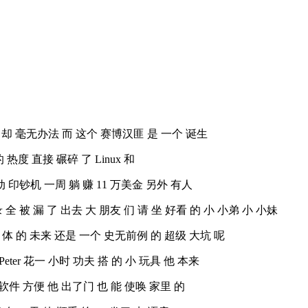
邮件 却 毫无办法 而 这个 赛博汉匪 是 一个 诞生
 的 热度 直接 碾碎 了 Linux 和
全自动 印钞机 一周 躺 赚 11 万美金 另外 有人
 被 漏 了 出去 大 朋友 们 请 坐 好看 的 小 小弟 小 小妹
 智能 体 的 未来 还是 一个 史无前例 的 超级 大坑 呢
Peter 花一 小时 功夫 搭 的 小 玩具 他 本来
聊天 软件 方便 他 出了门 也 能 使唤 家里 的