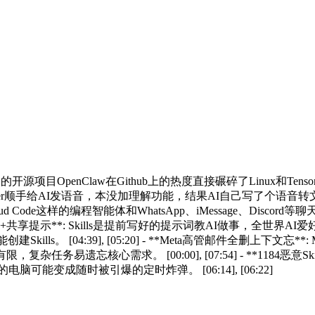
热度**: 仅仅60天的开源项目OpenClaw在Github上的热度直接碾碎了L
转文字功能**: Peter顺手给AI发语音，本没加理解功能，结果AI
Claw把Cloud Code这样的编程智能体和WhatsApp、iMessage、
生态2800+共享提示**: Skills是提前写好的提示词教AI做事，全世界AI爱好
Skills。 [04:39], [05:20] - **Meta高管邮件全删上
忘核心需求。 [00:00], [07:54] - **1184恶意Skil
w的电脑可能变成随时被引爆的定时炸弹。 [06:14], [06:22]