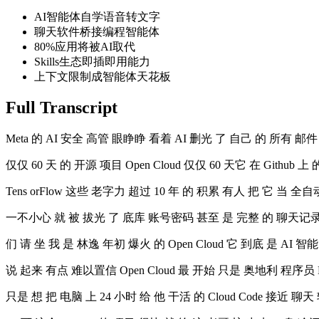
AI智能体自学语音转文字
聊天软件桥接编程智能体
80%应用将被AI取代
Skills生态即插即用能力
上下文限制成智能体天花板
Full Transcript
Meta 的 AI 安全 高管 眼睁睁 看着 AI 删光 了 自己 的 所有 
仅仅 60 天 的 开源 项目 Open Cloud 仅仅 60 天它 在 Github 上
Tens orFlow 这些 老字力 超过 10 年 的 积累 有人 把 它 当 
一不小心 就 被 拔光 了 底库 账号密码 甚至 是 完整 的 聊天记录 全
们 请 坐 我 是 林逸 年初 爆火 的 Open Cloud 它 到底 是 AI
说 起来 有点 难以置信 Open Cloud 最 开始 只是 奥地利 程序员 
只是 想 把 电脑 上 24 小时 给 他 干活 的 Cloud Code 接近 