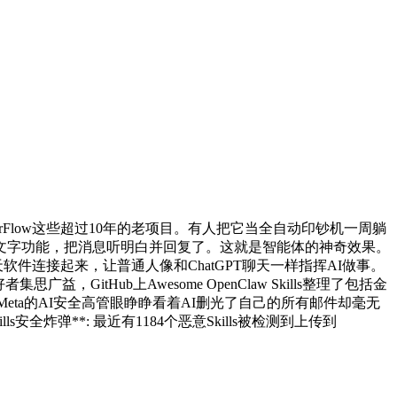
inux和TensorFlow这些超过10年的老项目。有人把它当全自动印钞机一周躺
自己写了个语音转文字功能，把消息听明白并回复了。这就是智能体的神奇效果。
Discord等聊天软件连接起来，让普通人像和ChatGPT聊天一样指挥AI做事。
者集思广益，GitHub上Awesome OpenClaw Skills整理了包括金
下文忘**: Meta的AI安全高管眼睁睁看着AI删光了自己的所有邮件却毫无
ls安全炸弹**: 最近有1184个恶意Skills被检测到上传到