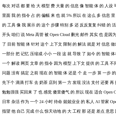
每次 对话 都 要 给 大 模型 费 大量 的 信息 像 智能 体 的 人设
里面 我 的 指令 占 的 偏幅 来 也 就 5% 所以 在 这么 多 信息 
的 工具 像 我 展示 的 这个 步骤 特别 多 还 反反复复 纠错 的 活
开头 咱们 说 Meta 高管 被 Open Cloud 删光 邮件 其实 也 是因
了 目前 智能 体 针对 这个 上下文 限制 的 解法 就是 对 信息 做
一部分 把 记忆 压缩成 小小 一段 这 就 导致 了 如今 的 智能 体
一个 解读 网页 文章 的 指令 因为 模型 上下文 提供 的 工具 不
问题 没有 搞定 之前 现在 的 智能 体 还是 个 走 一步 算 一步 的
先下个 滴滴 打车 去 奶茶 店到 第一 方 发现 没法 支付 还要 再
勉勉强强 买回来 了 也 感觉 傻里傻气 的 所以 现在 适合 Open C
日常 杂活 作为 一个 24 小时 待命 兢兢业业 的 私人 AI 管家 Open
指望 他 自己 完成 什么 惊天动地 的 大 工程 那 还是 差点 意思 回看