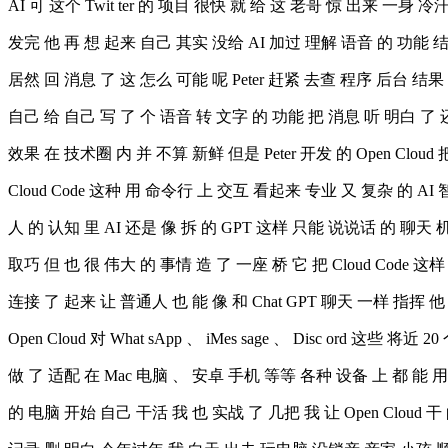
AI 可 这个 Twit ter 的 项目 很快 就 给 这 老哥 惊 出来 一身 
发完 他 再 想 起来 自己 其实 没给 AI 加过 理解 语音 的 功能 结
居然 回 消息 了 这 怎么 可能 呢 Peter 赶紧 去查 程序 后台 
自己 给 自己 写 了 个 语音 转 文字 的 功能 把 消息 听 明白 了 
效果 在 技术圈 内 并 不算 新鲜 但是 Peter 开发 的 Open Clou
Cloud Code 这种 用 命令行 上 交互 看起来 专业 又 复杂 的 A
人 的 认知 里 AI 还是 像 拆 的 GPT 这样 只能 说说话 的 聊天 机器
取巧 但 也 很 伟大 的 事情 造 了 一座 桥 它 把 Cloud Code 
连接 了 起来 让 普通人 也 能 像 和 Chat GPT 聊天 一样 指挥
Open Cloud 对 What sApp 、 iMes sage 、 Disc ord 这些 将近
做 了 适配 在 Mac 电脑 、 安卓 手机 等等 各种 设备 上 都 能 用
的 电脑 开始 自己 干活 我 也 实战 了 几把 我 让 Open Cloud 