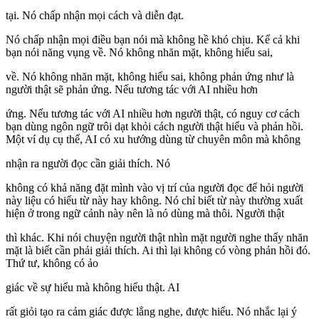
tại. Nó chấp nhận mọi cách và diễn đạt.
Nó chấp nhận mọi điều bạn nói mà không hề khó chịu. Kể cả khi
bạn nói năng vụng về. Nó không nhăn mặt, không hiểu sai,
về. Nó không nhăn mặt, không hiểu sai, không phản ứng như là
người thật sẽ phản ứng. Nếu tương tác với AI nhiều hơn
ứng. Nếu tương tác với AI nhiều hơn người thật, có nguy cơ cách
bạn dùng ngôn ngữ trôi dạt khỏi cách người thật hiểu và phản hồi.
Một ví dụ cụ thể, AI có xu hướng dùng từ chuyên môn mà không
nhận ra người đọc cần giải thích. Nó
không có khả năng đặt mình vào vị trí của người đọc để hỏi người
này liệu có hiểu từ này hay không. Nó chỉ biết từ này thường xuất
hiện ở trong ngữ cảnh này nên là nó dùng mà thôi. Người thật
thì khác. Khi nói chuyện người thật nhìn mặt người nghe thấy nhăn
mặt là biết cần phải giải thích. Ai thì lại không có vòng phản hồi đó.
Thứ tư, không có ảo
giác về sự hiểu mà không hiểu thật. AI
rất giỏi tạo ra cảm giác được lắng nghe, được hiểu. Nó nhắc lại ý