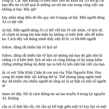
công ty. Các bạn không có kiến thức nền để kiểm tra. AI nói gì các
bạn đều tin và kết quả là những sai sót lan vào trong công việc mà
không ai hay. Bây giờ
hãy nhân rộng điều đó lên quy mô ở mạng xã hội. Một người dùng
AI có thể viết
xã hội. Một người dùng AI có thể viết bài về sức khỏe, về lịch sử,
về chính trị trong khi bản thân họ không có kiến thức nền để kiểm
tra. Cách đây vài tháng mình thấy một KOL có 68.000 người
follow. đăng rất nhiều bài về lịch sử
follow. đăng rất nhiều bài về lịch sử nhưng mà bạn đó gần như là
chẳng có tí kiến thức lịch sử nào và cũng không có kỹ năng kiểm
chứng những thông tin được tạo ra bởi AI nên một bài viết của bạn
ấy có nói Trần Khát Chân là con trai của Trần Nguyên Đán. Đọc
xong thì mình thấy sốc không thể tả. Thế nhưng hàng nghìn lượt
đọc đã khiến cho nhiều người tin rằng nó là sự thật và một số người
sẽ
share nó tiếp. Đó là cách thông tin sai lan truyền ở trong kỷ nguyên
AI. Không
cần ai cố tình lừa rối, chỉ cần sự kết hợp giữa một AI hay bịa và một