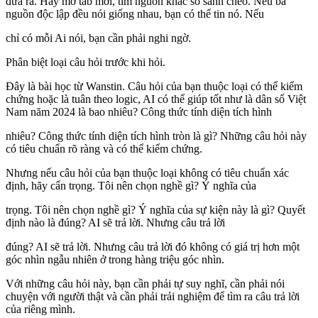
đưa ra. Hãy mở tab mới, tìm nguồn khác so sánh chéo. Nếu ba
nguồn độc lập đều nói giống nhau, bạn có thể tin nó. Nếu
chỉ có mỗi Ai nói, bạn cần phải nghi ngờ.
Phân biệt loại câu hỏi trước khi hỏi.
Đây là bài học từ Wanstin. Câu hỏi của bạn thuộc loại có thể kiểm
chứng hoặc là tuân theo logic, AI có thể giúp tốt như là dân số Việt
Nam năm 2024 là bao nhiêu? Công thức tính diện tích hình
nhiêu? Công thức tính diện tích hình tròn là gì? Những câu hỏi này
có tiêu chuẩn rõ ràng và có thể kiểm chứng.
Nhưng nếu câu hỏi của bạn thuộc loại không có tiêu chuẩn xác
định, hãy cẩn trọng. Tôi nên chọn nghề gì? Ý nghĩa của
trọng. Tôi nên chọn nghề gì? Ý nghĩa của sự kiện này là gì? Quyết
định nào là đúng? AI sẽ trả lời. Nhưng câu trả lời
đúng? AI sẽ trả lời. Nhưng câu trả lời đó không có giá trị hơn một
góc nhìn ngẫu nhiên ở trong hàng triệu góc nhìn.
Với những câu hỏi này, bạn cần phải tự suy nghĩ, cần phải nói
chuyện với người thật và cần phải trải nghiệm để tìm ra câu trả lời
của riêng mình.