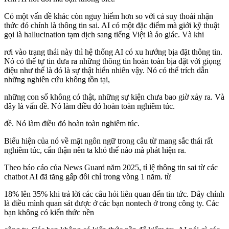
Có một vấn đề khác còn nguy hiểm hơn so với cả suy thoái nhận
thức đó chính là thông tin sai. AI có một đặc điểm mà giới kỹ thuật
gọi là hallucination tạm dịch sang tiếng Việt là ảo giác. Và khi
rơi vào trạng thái này thì hệ thống AI có xu hướng bịa đặt thông tin.
Nó có thể tự tin đưa ra những thông tin hoàn toàn bịa đặt với giọng
điệu như thể là đó là sự thật hiển nhiên vậy. Nó có thể trích dẫn
những nghiên cứu không tồn tại,
những con số không có thật, những sự kiện chưa bao giờ xảy ra. Và
đây là vấn đề. Nó làm điều đó hoàn toàn nghiêm túc.
đề. Nó làm điều đó hoàn toàn nghiêm túc.
Biểu hiện của nó về mặt ngôn ngữ trong câu từ mang sắc thái rất
nghiêm túc, cẩn thận nên ta khó thể nào mà phát hiện ra.
Theo báo cáo của News Guard năm 2025, tỉ lệ thông tin sai từ các
chatbot AI đã tăng gấp đôi chỉ trong vòng 1 năm. từ
18% lên 35% khi trả lời các câu hỏi liên quan đến tin tức. Đây chính
là điều mình quan sát được ở các bạn nontech ở trong công ty. Các
bạn không có kiến thức nền