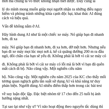
mới mà chúng ta vô thức không nhận biết được. Đây cũng là
lý do mình mong muốn giúp mọi người nhận ra những điều nguy
hiểm và phòng tránh những khía cạnh độc hại, khai thác AI đúng
cách và hiệu quả.
Vấn đề không nằm ở AI.
Hãy hình dung AI như là một chiếc xe máy. Nó giúp bạn đi nhanh
hơn, đi xa
máy. Nó giúp bạn đi nhanh hơn, đi xa hơn, đỡ mệt hơn. Nhưng nếu
bạn đi xe máy mọi lúc mọi nơi á, kể cả quãng đường 200 m ra đầu
ngõ, đôi chân của bạn sẽ yếu đi. Không phải là bởi vì cái xe máy có
đi. Không phải là bởi vì cái xe máy có lỗi mà là bởi vì bạn đã quên
mất cách đi bộ. Não cũng vậy. Một nghiên cứu năm
bộ. Não cũng vậy. Một nghiên cứu năm 2025 của KC cho thấy mối
tương quan nghịch giữa tần suất sử dụng AI và khả năng tư duy
phản biện. Người dùng AI nhiều điểm thấp hơn trong các bài test
về suy luận độc lập. Đặc biệt nhóm từ 17 cho đến 25 tuổi bị ảnh
hưởng nặng nhất.
Tại sao lại như vậy ư? Vì não hoạt động theo nguyên tắc dùng thì