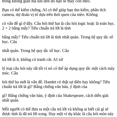
trong không gian mà khi đến đó bạn sẽ thấy con mèo.
Bạn có thể kiểm chứng, AI có thể giúp bạn tìm kiếm, phân tích
camera, dự đoán vị trí dựa trên thói quen của mèo. Không
có vấn đề gì ở đây. Câu hỏi thứ hai là câu hỏi logic hoặc là toán học.
2 + 2 bằng mấy? Tiêu chuẩn trả lời là tính
bằng mấy? Tiêu chuẩn trả lời là tính nhất quán. Trong hệ quy tắc số
học. Câu
nhất quán. Trong hệ quy tắc số học. Câu
trả lời là 4, không có tranh cãi. AI xử
lý loại câu hỏi này rất tốt vì nó có thể áp dụng quy tắc một cách máy
móc. Câu
hỏi thứ ba mới là vấn đề. Hamlet có thật sự điên hay không? Tiêu
chuẩn trả lời là gì? Bằng chứng văn bản, ý định của
gì? Bằng chứng văn bản, ý định của Shakespeare, cách diễn giải
nhất quán.
Mỗi người có thể đưa ra một câu trả lời và không ai biết cái gì sẽ
được tính là đã trả lời xong. Hay một ví dụ khác là câu hỏi món này