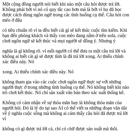
Một cộng đồng người nói biết khi nào một câu hỏi được trả lời.
Không phải bởi vì nó có quy tắc cao hơn mà là bởi vì họ đã học
được cách dùng ngôn ngữ trong các tình huống cụ thể. Câu hỏi con
mèo ở đâu
có tiêu chuẩn rõ vì ta đều biết cái gì sẽ kết thúc cuộc tìm kiếm. Khi
bạn đến phòng khách và thấy con mèo đang nằm ở trên sofa, cuộc
chơi ngôn ngữ sẽ kết thúc và mọi người sẽ đồng ý. Nhưng ý
nghĩa là gì không rõ. vì mỗi người có thể đưa ra một câu trả lời và
không ai biết cái gì sẽ được tính là đã trả lời xong. Ai thiếu chính
xác điều này. Nó
xong. Ai thiếu chính xác điều này. Nó
không tham gia vào các cuộc chơi ngôn ngữ thực sự với những
người thực ở trong những tình huống cụ thể. Nó không biết khi nào
trò chơi kết thúc. Nó chỉ sản xuất văn bản theo xác suất thống kê.
Không có cảm nhận về sự thỏa mãn hay là không thỏa mãn của
người hỏi. Đó là lý do tại sao AI có thể viết ra những đoạn văn dài
về ý nghĩa cuộc sống mà không ai cảm thấy câu hỏi đã được trả lời
vì
không có gì được trả lời cả, chỉ có chữ được sản xuất mà thôi.