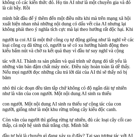
không có các kiến thức đó. Họ tin AI như là một chuyên gia và đó
là cái bẫy. Rồi
mình bắt đầu để ý thêm đến một điều nữa khi mà trên mạng xã hội
xuất hiện nhan nhả những nội dung có dấu vết của AI nhưng lại
không phải theo ý nghĩa tích cực mà lại theo hướng rất độc hại. Khi
người ta coi AI là một thứ công cụ tự động giống như là nghĩ về các
loại công cụ đã từng có, người ta sẽ có xu hướng hành động theo
kiểu bấm nút và chờ ra kết quả thay vì đầu tư suy nghĩ và cộng
tác với AI. Thành ra sản phẩm và quá trình sử dụng đó tất yếu là
những văn bản đậm chất máy móc. Điều này hoàn toàn là dễ thấy.
Nếu mọi người đọc những câu trả lời dài của AI thì sẽ thấy nó bị
băm
nhỏ thì các đoạn đều tăm tắp chứ không có độ ngắn dài tự nhiên
như là văn của con người. Một nội dung AI sinh ra thiếu
con người. Một nội dung AI sinh ra thiếu sự cộng tác của con
người, giống như là một khu rừng trồng cây kiểu độc canh.
Còn văn của người thì giống rừng tự nhiên, đủ các loại cây cối cao
thấp, cả một hệ sinh thái trằng chịt. Mình bắt
đầu tự hỏi là chuyện gì đang xảy ra ở đây? Tại sao tương tác với AI