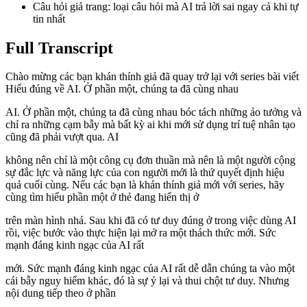
Câu hỏi giả trang: loại câu hỏi mà AI trả lời sai ngay cả khi tự
tin nhất
Full Transcript
Chào mừng các bạn khán thính giả đã quay trở lại với series bài viết
Hiểu đúng về AI. Ở phần một, chúng ta đã cùng nhau
AI. Ở phần một, chúng ta đã cùng nhau bóc tách những ảo tưởng và
chỉ ra những cạm bẫy mà bất kỳ ai khi mới sử dụng trí tuệ nhân tạo
cũng đã phải vượt qua. AI
không nên chỉ là một công cụ đơn thuần mà nên là một người cộng
sự đắc lực và năng lực của con người mới là thứ quyết định hiệu
quả cuối cùng. Nếu các bạn là khán thính giả mới với series, hãy
cùng tìm hiểu phần một ở thẻ đang hiển thị ở
trên màn hình nhá. Sau khi đã có tư duy đúng ở trong việc dùng AI
rồi, việc bước vào thực hiện lại mở ra một thách thức mới. Sức
mạnh đáng kinh ngạc của AI rất
mới. Sức mạnh đáng kinh ngạc của AI rất dễ dẫn chúng ta vào một
cái bẫy nguy hiểm khác, đó là sự ỷ lại và thui chột tư duy. Nhưng
nội dung tiếp theo ở phần