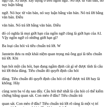
ngọ cụt. AI được xây dựng ở trên ngôn ngữ. Nó học từ văn bản, nó
suy luận bằng
ngữ. Nó học từ văn bản, nó suy luận bằng văn bản. Nó trả lời bằng
văn bản. Điều
văn bản. Nó trả lời bằng văn bản. Điều
đó có nghĩa là mọi giới hạn của ngôn ngữ cũng là giới hạn của AI.
Vậy ngôn ngữ có những giới hạn gì?
Ba loại câu hỏi và tiêu chuẩn trả lời. W
Janstein đưa ra một khái niệm quan trọng mà ông gọi là tiêu chuẩn
trả lời. Khi
bạn hỏi một câu hỏi, bạn đang ngầm định cái gì sẽ được tính là câu
trả lời thỏa đáng. Tiêu chuẩn đó quyết định câu hỏi
đáng. Tiêu chuẩn đó quyết định câu hỏi có thể được trả lời hay là
không. Hãy
cùng xem ba ví dụ sau đây. Câu hỏi thứ nhất là câu hỏi có thể kiểm
chứng bằng quan sát. Con mèo ở đâu? Tiêu chuẩn trả
quan sát. Con mèo ở đâu? Tiêu chuẩn trả lời rõ ràng là một vị trí