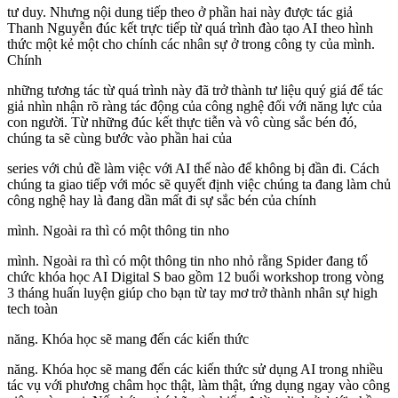
tư duy. Nhưng nội dung tiếp theo ở phần hai này được tác giả
Thanh Nguyễn đúc kết trực tiếp từ quá trình đào tạo AI theo hình
thức một kẻ một cho chính các nhân sự ở trong công ty của mình.
Chính
những tương tác từ quá trình này đã trở thành tư liệu quý giá để tác
giả nhìn nhận rõ ràng tác động của công nghệ đối với năng lực của
con người. Từ những đúc kết thực tiễn và vô cùng sắc bén đó,
chúng ta sẽ cùng bước vào phần hai của
series với chủ đề làm việc với AI thế nào để không bị đần đi. Cách
chúng ta giao tiếp với móc sẽ quyết định việc chúng ta đang làm chủ
công nghệ hay là đang dần mất đi sự sắc bén của chính
mình. Ngoài ra thì có một thông tin nho
mình. Ngoài ra thì có một thông tin nho nhỏ rằng Spider đang tổ
chức khóa học AI Digital S bao gồm 12 buổi workshop trong vòng
3 tháng huấn luyện giúp cho bạn từ tay mơ trở thành nhân sự high
tech toàn
năng. Khóa học sẽ mang đến các kiến thức
năng. Khóa học sẽ mang đến các kiến thức sử dụng AI trong nhiều
tác vụ với phương châm học thật, làm thật, ứng dụng ngay vào công