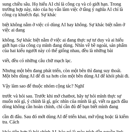
sung chiều sâu. Họ hiểu AI chỉ là công cụ và có giới hạn. Trong
trường hợp này, não của họ vẫn làm việc ở tầng ý nghĩa AI chỉ là
công cụ khuếch đại. Sự khác
biệt không nằm ở việc có dùng AI hay không. Sự khác biệt nằm ở
việc ai đang
không. Sự khác biệt nằm ở việc ai đang thực sự tư duy và ai hiểu
giới hạn của công cụ mình đang dùng. Nhìn về bề ngoài, sản phẩm
của hai kiểu người này có thể giống nhau, đều là những bài
viết, đều có những câu chữ mạch lạc.
Nhưng một bên đang phát triển, còn một bên thì đang suy thoái.
Một bên dùng AI để đi xa hơn còn một bên dùng AI để khỏi phải đi.
Vậy làm sao để thuộc nhóm cộng tác? Nghĩ
trước và hỏi sau. Trước khi mở chatbot, hãy tự hỏi mình thực sự
muốn nói gì, ý chính là gì, góc nhìn của mình là gì, viết ra gạch đầu
dòng không cần hoàn chỉnh, chỉ cần đủ để bạn biết mình đang
cần đi đâu. Sau đó mới dùng AI để triển khai, mở rộng hoặc là kiểm
tra. Cách
khác tiện hơn là hỏi chính AI, bảo nó là mày trích dẫn nguồn link