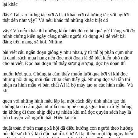
lại khác
đây? Tại sao tương tác với AI lại khác với cả tương tác với người
thật đến như vậy? Và nếu khác thì những khác biệt đó
vậy? Và nếu khác thì những khác biệt đó có hệ quả gì? Cùng với đó
mình chứng kiến ngày càng nhiều người sử dụng AI để viết bài
đăng trên mạng xã hội. Những
bài viết câu ngắn đoạn giống y như nhau, ý tứ thì bị phân cụm như
là danh sách mua hàng nên đọc một đoạn là đã biết kiểu phó mặc
cho ai viết. Đọc hai đoạn thì thấy sượng sượng, đọc ba đoạn thì
muốn lướt qua. Chúng ta cảm thấy muốn lướt qua bởi vì khi đọc
những nội dung mới đầu chưa cảm thấy gì. Nhưng đọc vài lần thì
nhận ra hình mẫu vì bản chất AI là bộ máy tạo ra các hình mẫu. Và
khi
quen với những hình mẫu lặp lại một cách đầy tính nhân tạo thì
chúng ta có cảm giác như là não bị bẻ cong. Quá trình xử lý thông
tin không đi theo nhịp điệu tự nhiên khi mà đọc quyển sách hay là
trò chuyện với người thật. Hiện tại các
thuật toán ở trên mạng xã hội đã điều hướng con người theo hướng
bóc lột sự chú ý khá độc hại rồi. Giờ AI lại thêm một lớp nguy hiểm