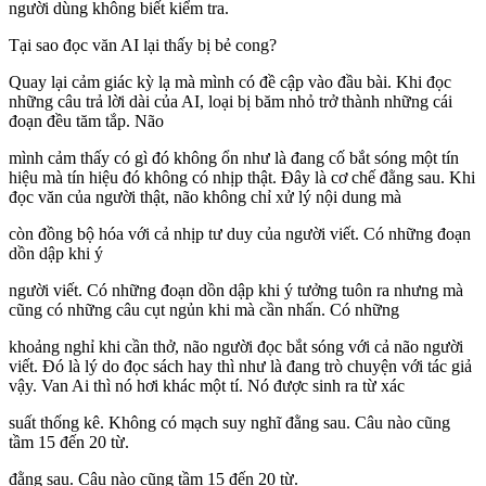
người dùng không biết kiểm tra.
Tại sao đọc văn AI lại thấy bị bẻ cong?
Quay lại cảm giác kỳ lạ mà mình có đề cập vào đầu bài. Khi đọc
những câu trả lời dài của AI, loại bị băm nhỏ trở thành những cái
đoạn đều tăm tắp. Não
mình cảm thấy có gì đó không ổn như là đang cố bắt sóng một tín
hiệu mà tín hiệu đó không có nhịp thật. Đây là cơ chế đằng sau. Khi
đọc văn của người thật, não không chỉ xử lý nội dung mà
còn đồng bộ hóa với cả nhịp tư duy của người viết. Có những đoạn
dồn dập khi ý
người viết. Có những đoạn dồn dập khi ý tưởng tuôn ra nhưng mà
cũng có những câu cụt ngủn khi mà cần nhấn. Có những
khoảng nghỉ khi cần thở, não người đọc bắt sóng với cả não người
viết. Đó là lý do đọc sách hay thì như là đang trò chuyện với tác giả
vậy. Van Ai thì nó hơi khác một tí. Nó được sinh ra từ xác
suất thống kê. Không có mạch suy nghĩ đằng sau. Câu nào cũng
tầm 15 đến 20 từ.
đằng sau. Câu nào cũng tầm 15 đến 20 từ.