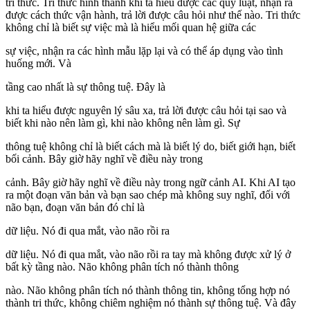
tri thức. Tri thức hình thành khi ta hiểu được các quy luật, nhận ra
được cách thức vận hành, trả lời được câu hỏi như thế nào. Tri thức
không chỉ là biết sự việc mà là hiểu mối quan hệ giữa các
sự việc, nhận ra các hình mẫu lặp lại và có thể áp dụng vào tình
huống mới. Và
tầng cao nhất là sự thông tuệ. Đây là
khi ta hiểu được nguyên lý sâu xa, trả lời được câu hỏi tại sao và
biết khi nào nên làm gì, khi nào không nên làm gì. Sự
thông tuệ không chỉ là biết cách mà là biết lý do, biết giới hạn, biết
bối cảnh. Bây giờ hãy nghĩ về điều này trong
cảnh. Bây giờ hãy nghĩ về điều này trong ngữ cảnh AI. Khi AI tạo
ra một đoạn văn bản và bạn sao chép mà không suy nghĩ, đối với
não bạn, đoạn văn bản đó chỉ là
dữ liệu. Nó đi qua mắt, vào não rồi ra
dữ liệu. Nó đi qua mắt, vào não rồi ra tay mà không được xử lý ở
bất kỳ tầng nào. Não không phân tích nó thành thông
nào. Não không phân tích nó thành thông tin, không tổng hợp nó
thành tri thức, không chiêm nghiệm nó thành sự thông tuệ. Và đây