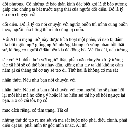
đối phương. Có những tế bào thần kinh đặc biệt gọi là tế bào gương
giúp cho chúng ta bắt trước trạng thái của người đối diện. Đó là lý
do nói chuyện với
đối diện. Đó là lý do nói chuyện với người buồn thì mình cũng buồn
theo, người hào hứng thì mình cũng bị cuốn.
Với AI thì mạng lưới này được kích hoạt một phần, vì não bị đánh
lừa bởi ngôn ngữ giống người nhưng không có vòng phản hồi thật
sự, không có người ở đầu bên kia để đồng bộ. Vẻ lâu dài, nếu tương
tác với AI nhiều hơn với người thật, phần não chuyên xử lý tương
tác xã hội sẽ có thể bớt nhạy dần, giống như tay ta khi không cầm
nắm gì cả tháng thì cơ tay sẽ teo đi. Thứ hai là không có ma sát
nhận thức. Nếu như bạn nói chuyện với
nhận thức. Nếu như bạn nói chuyện với con người, họ sẽ phản hồi
lại mỗi khi mà họ đồng ý hoặc là họ hiểu sai thì họ sẽ hỏi ngược lại
bạn. Họ có cái tôi, họ có
mục đích riêng, có tâm trạng. Tất cả
những thứ đó tạo ra ma sát và ma sát buộc não phải điều chỉnh, phải
diễn đạt lại, phải nhìn từ góc nhìn khác. AI thì