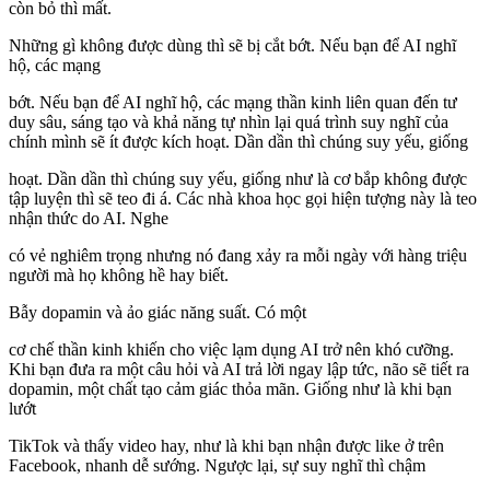
còn bỏ thì mất.
Những gì không được dùng thì sẽ bị cắt bớt. Nếu bạn để AI nghĩ
hộ, các mạng
bớt. Nếu bạn để AI nghĩ hộ, các mạng thần kinh liên quan đến tư
duy sâu, sáng tạo và khả năng tự nhìn lại quá trình suy nghĩ của
chính mình sẽ ít được kích hoạt. Dần dần thì chúng suy yếu, giống
hoạt. Dần dần thì chúng suy yếu, giống như là cơ bắp không được
tập luyện thì sẽ teo đi á. Các nhà khoa học gọi hiện tượng này là teo
nhận thức do AI. Nghe
có vẻ nghiêm trọng nhưng nó đang xảy ra mỗi ngày với hàng triệu
người mà họ không hề hay biết.
Bẫy dopamin và ảo giác năng suất. Có một
cơ chế thần kinh khiến cho việc lạm dụng AI trở nên khó cưỡng.
Khi bạn đưa ra một câu hỏi và AI trả lời ngay lập tức, não sẽ tiết ra
dopamin, một chất tạo cảm giác thỏa mãn. Giống như là khi bạn
lướt
TikTok và thấy video hay, như là khi bạn nhận được like ở trên
Facebook, nhanh dễ sướng. Ngược lại, sự suy nghĩ thì chậm