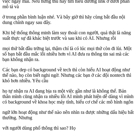
việc ngày mai. Nếu hứng thú hãy tìm hiểu đường link ở dưới phần
mô tả và
ở trong phần bình luận nhé. Và bây giờ thì hãy cùng bắt đầu nội
dung chính ngay sau đây.
Khi hệ thống thông minh làm suy thoái con người, quả thật là năng
suất thực sự đã khác biệt trước và sau khi có AI. Nhưng rồi
mọi thứ bắt đầu trững lại, thậm chí là có lúc mọi thứ còn đi lùi. Một
số bạn bắt đầu mắc lỗi nhiều hơn vì AI đưa ra thông tin sai mà các
bạn không nhận ra.
Các bạn dep có background về tech thì còn hiểu AI hoạt động như
thế nào, họ còn biết nghi ngờ. Nhưng các bạn ở các đội nontech thì
khó hơn nhiều. Yêu cầu
họ tự nhận ra AI đang bịa ra một việc gần như là không thể. Bản
thân mình cũng nhận ra nhiều lỗi AI mình phát hiện dễ dàng vì mình
có background về khoa học máy tính, hiểu cơ chế các mô hình ngôn
ngữ lớn hoạt động như thế nào nên nhìn ra được những dấu hiệu bất
thường. Nhưng
với người dùng phổ thông thì sao? Họ