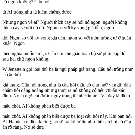
có ngon không? Câu hỏi
từ AI trông như là kiểm chứng được.
Nhưng ngon về ai? Người thích cay sẽ nói nó ngon, người không
thích cay sẽ nói nó dở. Ngon so với kỳ vọng giá tiền, ngon
dở. Ngon so với kỳ vọng giá tiền, ngon so với món tương tự ở quán
khác. Ngon
theo nghĩa muốn ăn lại. Câu hỏi che giấu toàn bộ sự phức tạp đó
sau hai chữ ngon không.
W Jensstein gọi loại thứ ba là ngữ pháp giả trang. Câu hỏi trông như
là câu hỏi
giả trang. Câu hỏi trông như là câu hỏi thật, có chủ ngữ vị ngữ, dấu
chấm hỏi đàng hoàng nhưng thực ra nó không có tiêu chuẩn xác
định. Nó là ngõ cụt được ngụy trang thành câu hỏi. Và đây là điểm
mấu chốt. AI không phân biệt được ba
mấu chốt. AI không phân biệt được ba loại câu hỏi này. Khi bạn hỏi
AI Hamlet có điên không, nó sẽ trả lời tự tin như thể câu hỏi có đáp
án rõ ràng. Nó sẽ đưa