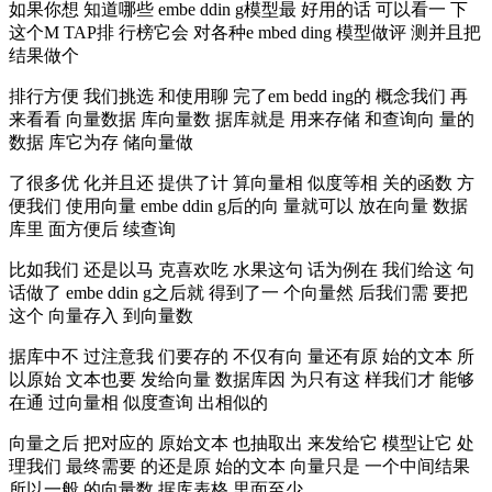
如果你想 知道哪些 embe ddin g模型最 好用的话 可以看一 下
这个M TAP排 行榜它会 对各种e mbed ding 模型做评 测并且把
结果做个
排行方便 我们挑选 和使用聊 完了em bedd ing的 概念我们 再
来看看 向量数据 库向量数 据库就是 用来存储 和查询向 量的
数据 库它为存 储向量做
了很多优 化并且还 提供了计 算向量相 似度等相 关的函数 方
便我们 使用向量 embe ddin g后的向 量就可以 放在向量 数据
库里 面方便后 续查询
比如我们 还是以马 克喜欢吃 水果这句 话为例在 我们给这 句
话做了 embe ddin g之后就 得到了一 个向量然 后我们需 要把
这个 向量存入 到向量数
据库中不 过注意我 们要存的 不仅有向 量还有原 始的文本 所
以原始 文本也要 发给向量 数据库因 为只有这 样我们才 能够
在通 过向量相 似度查询 出相似的
向量之后 把对应的 原始文本 也抽取出 来发给它 模型让它 处
理我们 最终需要 的还是原 始的文本 向量只是 一个中间结果
所以一般 的向量数 据库表格 里面至少