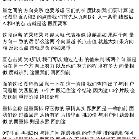
量之间的 方向关系 也要考虑 它们的长 度比如我 们要计算 这
张图里 面A和B 的点击我 们首先从 A向B引 入一条垂 线然后
A 和B的点 击就是这 段距离和
这段距离 的乘积乘 积越大就 代表相似 度越高如 果两个向 量
方向一 致的话 那么这两 个向量越 长点击值 就越大如 果方向
相 反那么点 击就是负 的如果垂
直点击就 为0所以 我们可以 通过点击 的值来判 断两个向 量是
否在 同一个方 向上努力 以及他们 努力的程 度有多大 向量相
似 度就讲到 这里我们 再回到前
面的这张 图稍微回 顾一下在 这一阶段 我们查询 出了与用 户
问题最 为匹配的 10个片 段记住这 个结论 因为这1 0个片段 会
发送到 重排阶段 继续处理
重排全称 是重新排 序它做的 事情其实 跟照回是 一样的前 面
我们说 过照回是 从所有的 片段里面 挑10份 与用户问 题最相
似 的而重排 则是从照 回的这1
0份里面 再挑3份 与用户问 题最相似 的作为重 排的结果 你可