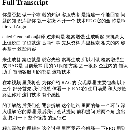
Full Transcript
你是否想 做一个靠 谱的知识 客服或者 是搭建一 个能回答 问
题的知 识库那你 就一定绕 不开一个 技术RE G它的全 称是Re
trie val Augm
ented Gene rati on翻译 过来就是 检索增强 生成听起 来挺高大
上但说白 了也就这 么两件事 先从资料 库里检索 相关的内 容
再基于 这些内容
来生成答 案也就是 说它先检 索再生成 所以叫做 检索增强生
成 RAG是 目前最常 用的AI 问答方案 之一很多 企业内的 知识
助手 智能客服 用的都是 这项技术
在本视频 里我将会 为你介绍 RAG的 实现原理 主要包裹 以下
三个 部分首先 我们将总 体看一下 RAG的 使用场景 和大致链
路让你对 这门技术 有个感性
的了解然 后我们会 逐步拆解 这个链路 里面的每 一个环节 深
入理解 它的原理 最后我们 会从提问 前和提问 后两个角 度出
发 复习一下 整个链路 的运行过
程加深你 的理解在 这个过程 里面我还 会解释一 下REG 用到