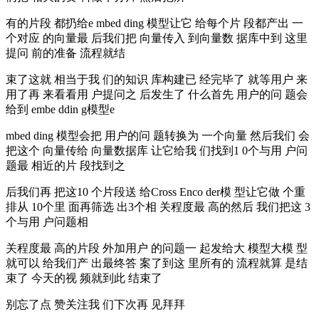
有的片段 都扔给e mbed ding 模型让它 给每个片 段都产出 一
个对应 的向量最 后我们把 向量传入 到向量数 据库中到 这里
提问 前的准备 流程就结
束了这就 相当于我 们的知识 库构建已 经完毕了 就等用户 来
用了再 来看看用 户提问之 后发生了 什么首先 用户的问 题会
给到 embe ddin g模型e
mbed ding 模型会把 用户的问 题转换为 一个向量 然后我们 会
把这个 向量传给 向量数据库 让它给我 们找到1 0个与用 户问
题最 相近的片 段找到之
后我们再 把这10 个片段送 给Cross Enco der模 型让它做 个重
排从 10个里 面再筛选 出3个相 关程度最 高的然后 我们把这 3
个与用 户问题相
关程度最 高的片段 外加用户 的问题一 起发给大 模型大模 型
就可以 给我们产 出最终答 案了到这 里所有的 流程就算 是结
束了 今天的视 频就到此 结束了
别忘了点 赞关注我 们下次再 见拜拜