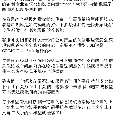
的各 种专业名 词比如说 是向量e mbed ding 模型向量 数据库
向 量相似度 等等相信
在看完这 个视频之 后你就会 明白一个 高质量的 智能客服 或
者是知 识库是如 何构建的 好话不多 说让我们 赶快开始 吧假
设你 想做一个 智能客服 这个智能
客服可以 回答各种 关于你们 公司产品 的问题那 应该怎么 实
现它呢 首先这个 客服的内 部一定要 有个模型 比如说是
GPT4O Deep Seek 这种的不
过光有个 模型可不 够因为模 型可不知 道你们公 司的产品 信
息你想 这个问题 好办在给 模型发送 问题的时 候我把产 品手
册一 起发个模 型不就好 了没错这
确实是一 个解决方 案不过如 果产品手 册的字数 特别多 比如
有个 上百页乃 至上千页 的话这就 会带来很 多问题首 先模型
可 能无法读 取所有的 内容因为
每个模型 都只能存 储一定量 的信息我 们通常称 这个量为 上
下文窗 口大小如 果你的产 品手册字 数过多超 过了这个 上下
文窗 口大小的 话模型就 会读了后