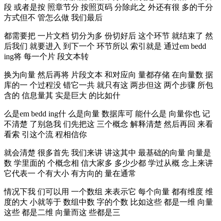
段 或者是按 照章节分 按照页码 分除此之 外还有很 多的千分
方式但不 管怎么做 我们最后
都需要把 一片文档 切分为多 份切好后 这个环节 就结束了 然
后我们 就要进入 到下一个 环节所以 索引就是 通过em bedd
ing将 每一个片 段文本转
换为向量 然后再将 片段文本 和对应向 量都存储 在向量数 据
库的一 个过程没 错它一共 就只有这 两步但这 两个步骤 所包
含的 信息量其 实是巨大 的比如什
么是em bedd ing什 么是向量 数据库可 能什么是 向量你也 记
不清楚 了别急我 们先把这 三个概念 解释清楚 然后再回 来看
看索 引这个流 程相信你
就会清楚 很多首先 我们来讲 讲这其中 最基础的向量 向量是
数 学里面的 个概念相 信大家多 多少少都 学过从概 念上来讲
它代表一 个有大小 有方向的 量在通常
情况下我 们可以用 一个数组 来表示它 每个向量 都有维度 维
度的大 小就等于 数组中数 字的个数 比如这些 都是一维 向量
这些 都是二维 向量而这 些都是三