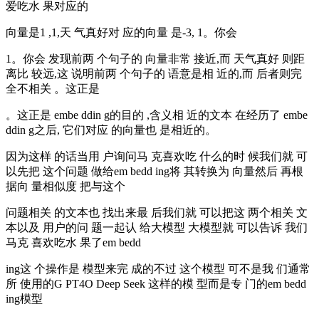
爱吃水 果对应的
向量是1 ,1,天 气真好对 应的向量 是-3, 1。你会
1。你会 发现前两 个句子的 向量非常 接近,而 天气真好 则距
离比 较远,这 说明前两 个句子的 语意是相 近的,而 后者则完
全不相关 。这正是
。这正是 embe ddin g的目的 ,含义相 近的文本 在经历了 embe
ddin g之后, 它们对应 的向量也 是相近的。
因为这样 的话当用 户询问马 克喜欢吃 什么的时 候我们就 可
以先把 这个问题 做给em bedd ing将 其转换为 向量然后 再根
据向 量相似度 把与这个
问题相关 的文本也 找出来最 后我们就 可以把这 两个相关 文
本以及 用户的问 题一起认 给大模型 大模型就 可以告诉 我们
马克 喜欢吃水 果了em bedd
ing这 个操作是 模型来完 成的不过 这个模型 可不是我 们通常
所 使用的G PT4O Deep Seek 这样的模 型而是专 门的em bedd
ing模型