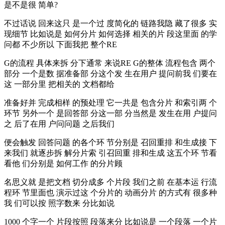
是不是很 简单?
不过话说 回来这只 是一个过 度简化的 链路我隐 藏了很多 实
现细节 比如说是 如何分片 如何选择 相关的片 段这里面 的学
问都 不少所以 下面我把 整个RE
G的流程 具体来拆 分下通常 来说RE G的整体 流程包含 两个
部分 一个是数 据准备部 分这个发 生在用户 提问前我 们要在
这 一部分里 把相关的 文档都给
准备好并 完成相样 的预处理 它一共是 包含分片 和索引两 个
环节 另外一个 是回答部 分这一部 分当然是 发生在用 户提问
之 后了在用 户问问题 之后我们
便会触发 回答问题 的各个环 节分别是 召回重排 和生成接 下
来我们 就逐步拆 解分片索 引召回重 排和生成 这五个环 节看
看他 们分别是 如何工作 的分片顾
名思义就 是把文档 切分成多 个片段 我们之前 在基本运 行流
程环 节里面也 演示过这 个分片的 动画分片 的方式有 很多种
我 们可以按 照字数来 分比如说
1000 个字一个 片段按照 段落来分 比如说是 一个段落 一个片