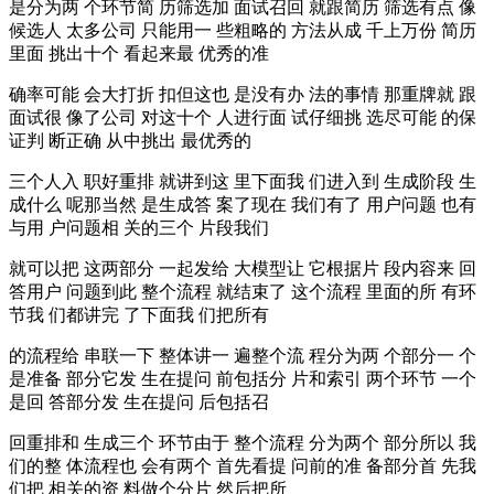
是分为两 个环节简 历筛选加 面试召回 就跟简历 筛选有点 像
候选人 太多公司 只能用一 些粗略的 方法从成 千上万份 简历
里面 挑出十个 看起来最 优秀的准
确率可能 会大打折 扣但这也 是没有办 法的事情 那重牌就 跟
面试很 像了公司 对这十个 人进行面 试仔细挑 选尽可能 的保
证判 断正确 从中挑出 最优秀的
三个人入 职好重排 就讲到这 里下面我 们进入到 生成阶段 生
成什么 呢那当然 是生成答 案了现在 我们有了 用户问题 也有
与用 户问题相 关的三个 片段我们
就可以把 这两部分 一起发给 大模型让 它根据片 段内容来 回
答用户 问题到此 整个流程 就结束了 这个流程 里面的所 有环
节我 们都讲完 了下面我 们把所有
的流程给 串联一下 整体讲一 遍整个流 程分为两 个部分一 个
是准备 部分它发 生在提问 前包括分 片和索引 两个环节 一个
是回 答部分发 生在提问 后包括召
回重排和 生成三个 环节由于 整个流程 分为两个 部分所以 我
们的整 体流程也 会有两个 首先看提 问前的准 备部分首 先我
们把 相关的资 料做个分片 然后把所