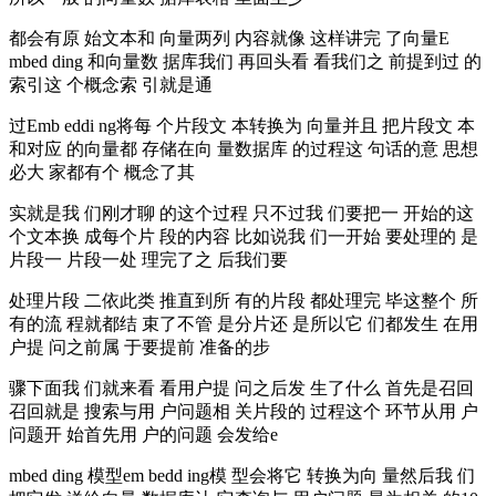
都会有原 始文本和 向量两列 内容就像 这样讲完 了向量E
mbed ding 和向量数 据库我们 再回头看 看我们之 前提到过 的
索引这 个概念索 引就是通
过Emb eddi ng将每 个片段文 本转换为 向量并且 把片段文 本
和对应 的向量都 存储在向 量数据库 的过程这 句话的意 思想
必大 家都有个 概念了其
实就是我 们刚才聊 的这个过程 只不过我 们要把一 开始的这
个文本换 成每个片 段的内容 比如说我 们一开始 要处理的 是
片段一 片段一处 理完了之 后我们要
处理片段 二依此类 推直到所 有的片段 都处理完 毕这整个 所
有的流 程就都结 束了不管 是分片还 是所以它 们都发生 在用
户提 问之前属 于要提前 准备的步
骤下面我 们就来看 看用户提 问之后发 生了什么 首先是召回
召回就是 搜索与用 户问题相 关片段的 过程这个 环节从用 户
问题开 始首先用 户的问题 会发给e
mbed ding 模型em bedd ing模 型会将它 转换为向 量然后我 们