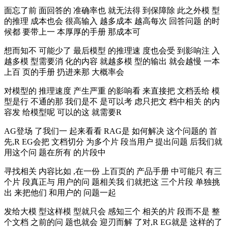
面忘了前 面回答的 准确率也 就无法得 到保障除 此之外模 型
的推理 成本也会 很高输入 越多成本 越高每次 回答问题 的时
候都 要带上一 本厚厚的手册 那成本可
想而知不 可能少了 最后模型 的推理速 度也会受 到影响注 入
越多模 型需要消 化的内容 就越多模 型的输出 就会越慢 一本
上百 页的手册 扔进来那 大概率会
对模型的 推理速度 产生严重 的影响看 来直接把 文档丢给 模
型是行 不通的那 我们是不 是可以考 虑只把文 档中相关 的内
容发 给模型呢 可以的这 就需要R
AG登场 了我们一 起来看看 RAG是 如何解决 这个问题的 首
先,R EG会把 文档切分 为多个片 段当用户 提出问题 后我们就
用这个问 题在所有 的片段中
寻找相关 内容比如 ,在一份 上百页的 产品手册 中可能只 有三
个片 段真正与 用户的问 题相关我 们就把这 三个片段 单独挑
出 来把他们 和用户的 问题一起
发给大模 型这样模 型就只会 感知三个 相关的片 段而不是 整
个文档 之前的问 题也就会 迎刃而解 了对,R EG就是 这样的了