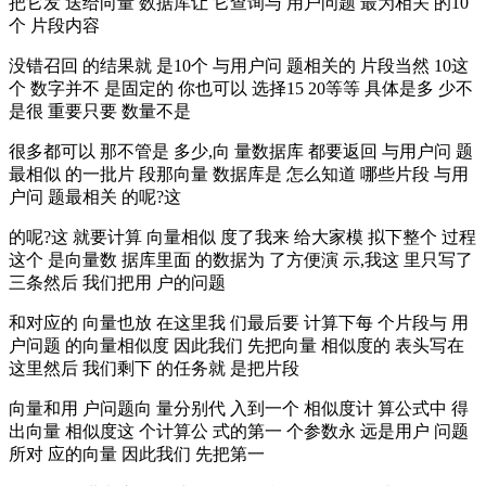
把它发 送给向量 数据库让 它查询与 用户问题 最为相关 的10
个 片段内容
没错召回 的结果就 是10个 与用户问 题相关的 片段当然 10这
个 数字并不 是固定的 你也可以 选择15 20等等 具体是多 少不
是很 重要只要 数量不是
很多都可以 那不管是 多少,向 量数据库 都要返回 与用户问 题
最相似 的一批片 段那向量 数据库是 怎么知道 哪些片段 与用
户问 题最相关 的呢?这
的呢?这 就要计算 向量相似 度了我来 给大家模 拟下整个 过程
这个 是向量数 据库里面 的数据为 了方便演 示,我这 里只写了
三条然后 我们把用 户的问题
和对应的 向量也放 在这里我 们最后要 计算下每 个片段与 用
户问题 的向量相似度 因此我们 先把向量 相似度的 表头写在
这里然后 我们剩下 的任务就 是把片段
向量和用 户问题向 量分别代 入到一个 相似度计 算公式中 得
出向量 相似度这 个计算公 式的第一 个参数永 远是用户 问题
所对 应的向量 因此我们 先把第一