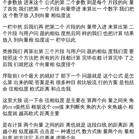
个参数放 进来这个 公式的第 二个参数 则是每个 片段的向 量
了首先 我们把第 一个片段 向量带进 来算出一 个数字 我们把
这 个数字放 入到向量 相似度这
一栏中然 后我们再 把第二个 片段的向 量带入进 来算出第 二
个片段 与用户问 题的相似 度然后同 样的我们 也把计算 结果
放入 到向量相 似度这一 栏中以此
类推我们 再算出第 三个片段 与用户问 题的相似 度我们需 要
按照这 个方法把 所有的片 段都计算 完毕在都 计算完毕 了之
后我 们就把这 个向量相 似度排个
序取前1 0个最大 的就好了 那下一个 问题就是 这个公式 是怎
么算 出来的呢 答案是有 很多种目 前比较流 行的方案 是包括
余 弦相似度 欧式距离 和点击我
这里大致 说一下余 弦相似度 是主要在 算两个向 量之间夹 角
的co s值然后 根据这个 cos值 来判断夹 角的大小 夹角越小 相
似度就 越高欧式 距离主要
是在计算 两个向量 之间的距 离也就是 这段白线 的距离距 离
越小相 似度越高 点击是一 种通过代 数方式衡 量两个向 量相
似度 的方法它 不仅要考 虑两个向