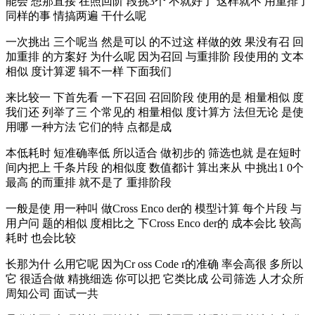
能会 想那直接 在照回阶 段挑3个 不就好了 这样就不 用重排了
同样的事 情搞两遍 干什么呢
一次挑出 三个呢当 然是可以 的不过这 样做的效 果没有召 回
加重排 的方案好 为什么呢 因为召回 与重排阶 段使用的 文本
相似 度计算逻 辑不一样 下面我们
来比较一 下首先看 一下召回 召回阶段 使用的是 相量相似 度
我们还 列举了三 个常见的 相量相似 度计算方 法但无论 是使
用哪 一种方法 它们的特 点都是成
本低耗时 短准确率低 所以适合 做初步的 筛选也就 是在短时
间内把上 千条片段 的相似度 数值都计 算出来从 中挑出1 0个
最高 的而重排 就不是了 重排阶段
一般是使 用一种叫 做Cross Enco der的 模型计算 每个片段 与
用户问 题的相似 度相比之 下Cross Enco der的 成本会比 较高
耗时 也会比较
长那为什 么用它呢 因为Cr oss Code r的准确 率会高很 多所以
它 很适合做 精挑细选 你可以把 它类比成 公司筛选 人才众所
周知公司 面试一共