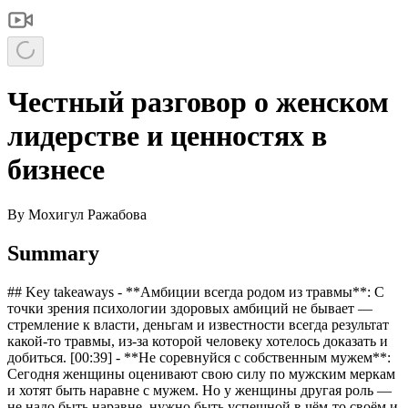
Честный разговор о женском
лидерстве и ценностях в
бизнесе
By
Мохигул Ражабова
Summary
## Key takeaways - **Амбиции всегда родом из травмы**: С
точки зрения психологии здоровых амбиций не бывает —
стремление к власти, деньгам и известности всегда результат
какой-то травмы, из-за которой человеку хотелось доказать и
добиться. [00:39] - **Не соревнуйся с собственным мужем**:
Сегодня женщины оценивают свою силу по мужским меркам
и хотят быть наравне с мужем. Но у женщины другая роль —
не надо быть наравне, нужно быть успешной в чём-то своём и