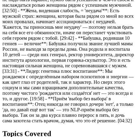
наслаждаться ролью женщины рядом с успешным мужчиной.
[32:50] - **Жена, видевшая слабость, = 'неудача'**: Есть
мужской страх: женщина, которая была рядом со мной во всех
моих провалах, начинает ассоциироваться с неудачей.
'Кажется, ты приносишь мне неудачу' — поэтому нельзя брать
на себя все его обязанности, иначе он перестанет чувствовать
себя героем рядом с тобой. [29:42] - **Бабушка, родившая 10
гениев — величие**: Бабушка получила звание лучшей мамы
России, не выходя за пределы дома. Она родила и воспитала
10 детей — среди них генерал, ректор университета, директор
института археологии, первая горянка-скульптор. Это и есть
настоящая сильная женщина, не соревновавшаяся с мужем.
[33:31] - **Лидер: генетика плюс воспитание**: Мы
рождаемся с определённым набором психотипов и энергии —
как цвет глаз от родителей, так и характер. Но сверх этого
социум и мы сами взращиваем дополнительные качества,
поэтому чистого 'рождается или создаётся' нет — это всегда и
то, и другое. [19:58] - **Приём 'выбор без выбора' в
воспитании**: Отец никогда не говорил дочери 'нет', а только
'да, но давай ещё вот так' — это NLP-приём выбора без
выбора. Так он за два курса плавно перерос в пять, и дочь
сама захотела стать врачом, думая, что это её решение. [04:32]
Topics Covered