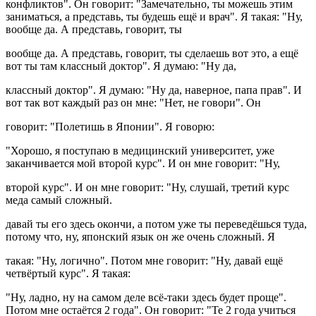
конфликтов". Он говорит: "Замечательно, ты можешь этим
заниматься, а представь, ты будешь ещё и врач". Я такая: "Ну,
вообще да. А представь, говорит, ты
вообще да. А представь, говорит, ты сделаешь вот это, а ещё
вот ты там классный доктор". Я думаю: "Ну да,
классный доктор". Я думаю: "Ну да, наверное, папа прав". И
вот так вот каждый раз он мне: "Нет, не говори". Он
говорит: "Полетишь в Японии". Я говорю:
"Хорошо, я поступаю в медицинский университет, уже
заканчивается мой второй курс". И он мне говорит: "Ну,
второй курс". И он мне говорит: "Ну, слушай, третий курс
меда самый сложный.
давай ты его здесь окончи, а потом уже ты переведёшься туда,
потому что, ну, японский язык он же очень сложный. Я
такая: "Ну, логично". Потом мне говорит: "Ну, давай ещё
четвёртый курс". Я такая:
"Ну, ладно, ну на самом деле всё-таки здесь будет проще".
Потом мне остаётся 2 года". Он говорит: "Те 2 года учиться