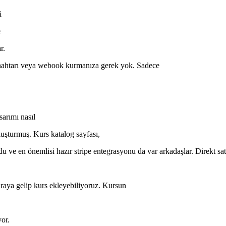
i
e
r.
nahtarı veya webook kurmanıza gerek yok. Sadece
arımı nasıl
luşturmuş. Kurs katalog sayfası,
du ve en önemlisi hazır stripe entegrasyonu da var arkadaşlar. Direkt sat
uraya gelip kurs ekleyebiliyoruz. Kursun
or.