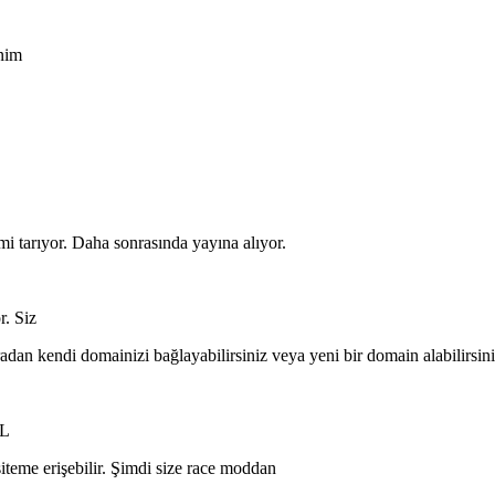
enim
mi tarıyor. Daha sonrasında yayına alıyor.
r. Siz
radan kendi domainizi bağlayabilirsiniz veya yeni bir domain alabilirsi
RL
teme erişebilir. Şimdi size race moddan