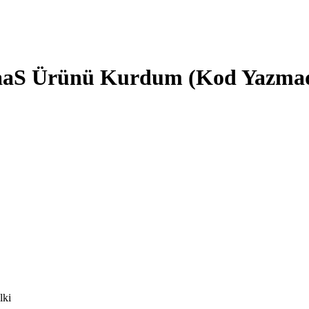
 SaaS Ürünü Kurdum (Kod Yazmad
lki