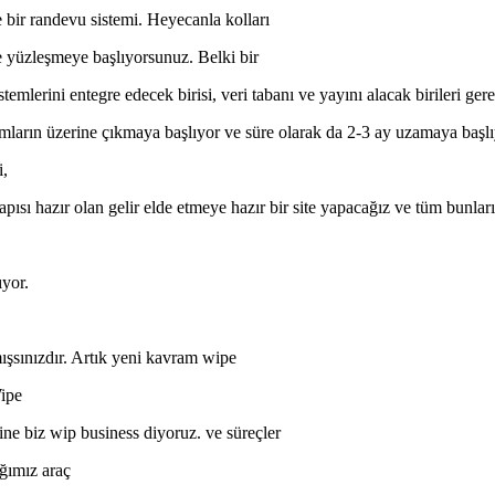
e bir randevu sistemi. Heyecanla kolları
e yüzleşmeye başlıyorsunuz. Belki bir
stemlerini entegre edecek birisi, veri tabanı ve yayını alacak birileri ge
mların üzerine çıkmaya başlıyor ve süre olarak da 2-3 ay uzamaya başlı
i,
pısı hazır olan gelir elde etmeye hazır bir site yapacağız ve tüm bunların
ıyor.
ışsınızdır. Artık yeni kavram wipe
Wipe
line biz wip business diyoruz. ve süreçler
ğımız araç