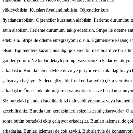
yükleyebilsin. Kursları fiyatlandırabilsin. Öğrenciler kurs
fiyatlandırabilsin. Öğrenciler kurs satın alabilsin. İlerleme durumunu t
satın alabilsin. İlerleme durumunu takip edebilsin. Stripe ile ödeme e
edebilsin. Stripe ile ödeme entegrasyonu olsun. Eğitmenlere kazanç an
olsun. Eğitmenlere kazanç analitiği gösteren bir dashboard ve bir 
gönderiyorum. Ne kadar detaylı prompt yazarsanız o kadar iyi oluyo
arkadaşlar. Burada hemen Mike devreye giriyor ve tasdikı dağıtmaya b
çalışmaya başlıyor. Sadece güzel bir front end arayüzü çizip vermiyor
arkadaşlar. Öncesinde bir araştırma yapıyorlar ve size bir plan sunuyor
Siz buradaki plandan istediklerinizi tikleyebiliyorsunuz veya istemedi
geçebilirsiniz. Burada tüm gereksimlerin size listesini çıkarıyorlar. O
sonra bütün buradaki ekip çalışıyor arkadaşlar. Bunları izlemesi de ço
arkadaşlar. Bunları izlemesi de çok zevkli. Birbirleriyle de konuşuyorl