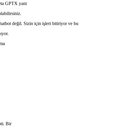
Meta GPTX yani
bilirsiniz.
tbot değil. Sizin için işleri bitiriyor ve bu
pıyor.
mma
ti. Bir